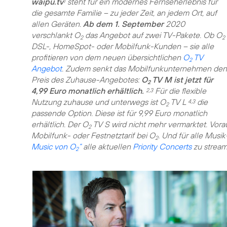
waipu.tv
steht für ein modernes Fernseherlebnis für
1
die gesamte Familie – zu jeder Zeit, an jedem Ort, auf
allen Geräten.
Ab dem 1. September
2020
verschlankt O
das Angebot auf zwei TV-Pakete. Ob O
2
2
DSL-, HomeSpot- oder Mobilfunk-Kunden – sie alle
profitieren von dem neuen übersichtlichen
O
TV
2
Angebot
. Zudem senkt das Mobilfunkunternehmen den
Preis des Zuhause-Angebotes:
O
TV M ist jetzt für
2
4,99 Euro monatlich erhältlich.
Für die flexible
2,3
Nutzung zuhause und unterwegs ist O
TV L
die
4,3
2
passende Option. Diese ist für 9,99 Euro monatlich
erhältlich. Der O
TV S wird nicht mehr vermarktet. Vorau
2
Mobilfunk- oder Festnetztarif bei O
. Und für alle Musik
2
Music von O
“
alle aktuellen
Priority Concerts
zu stream
2