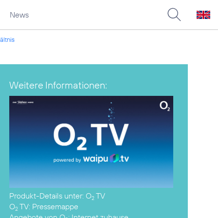
News
ältnis
Weitere Informationen:
Produkt-Details unter:
O
TV
2
O
TV:
Pressemappe
2
Angebote von O
:
Internet zuhause