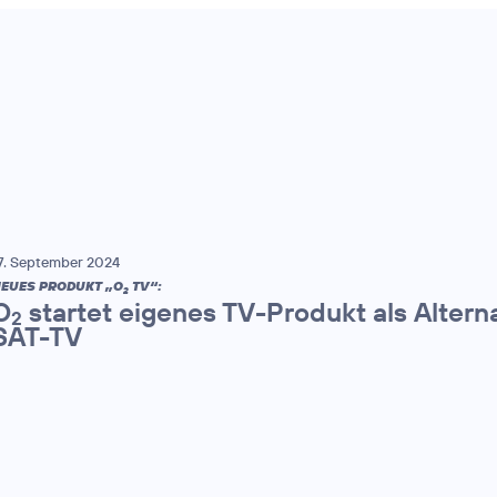
7. September 2024
EUES PRODUKT „O
TV“:
2
O
startet eigenes TV-Produkt als Altern
2
SAT-TV