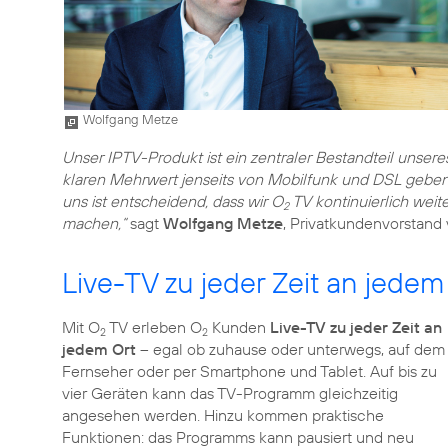
Wolfgang Metze
Unser IPTV-Produkt ist ein zentraler Bestandteil unser
klaren Mehrwert jenseits von Mobilfunk und DSL gebe
uns ist entscheidend, dass wir O
TV kontinuierlich weit
2
machen,“
sagt
Wolfgang Metze
, Privatkundenvorstand
Live-TV zu jeder Zeit an jedem
Mit O
TV erleben O
Kunden
Live-TV zu jeder Zeit an
2
2
jedem Ort
– egal ob zuhause oder unterwegs, auf dem
Fernseher oder per Smartphone und Tablet. Auf bis zu
vier Geräten kann das TV-Programm gleichzeitig
angesehen werden. Hinzu kommen praktische
Funktionen: das Programms kann pausiert und neu