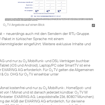
O
TV Angebote auf einen Blick
2
tät – neuerdings auch mit den Sendern der RTL-Gruppe.
-Paket in türkischer Sprache mit einem
ilienmitglieder eingeführt. Weitere exklusive Inhalte und
 AG und nur zu O
Mobilfunk- und DSL-Verträgen buchbar.
2
ablet (iOS und Android), Laptop/PC oder SmartTV ist eine
r EXARING AG erforderlich. Für O
TV gelten die Allgemeinen
2
 & Co. OHG für O
TV einsehbar unter
2
Monat kostenfrei und nur zu O
Mobilfunk-, HomeSpot- und
2
it von 1 Monat und ist danach jederzeit kündbar. O
TV M
2
(Anbieter: EXARING AG, Leopoldstraße 236, 80807 München).
ung der AGB der EXARING AG erforderlich, für die keine