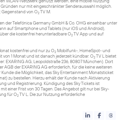
hen WLAN-Netzwerk genutzt werden, eine mobile Nutzung
en Gründen nur mit eingeschränkter Senderauswahl möglich.
cht Gegenstand von O
TV M.
2
en der Telefónica Germany GmbH & Co. OHG einsehbar unter
ann auf Smartphone und Tablets (nur iOS und Android),
ber die kostenfrei herunterladbare O
TV App und auf
2
Monat kostenfrei und nur zu O
Mobilfunk-, HomeSpot- und
2
it von 1 Monat und ist danach jederzeit kündbar. O
TV L bietet
2
er: EXARING AG, Leopoldstraße 236, 80807 München). Dort
er AGB der EXARING AG erforderlich, für die keine weiteren
r Kunde die Möglichkeit, das Sky Entertainment Monatsticket
at) zu bestellen. Hierzu erhält der Kunde nach Aktivierung
llung und Registrierung. Kündigung des Sky Tickets ist
it einer Frist von 30 Tagen. Das Angebot gilt nur bei Sky-
ung für O
TV L. Die zur Nutzung erforderliche
2