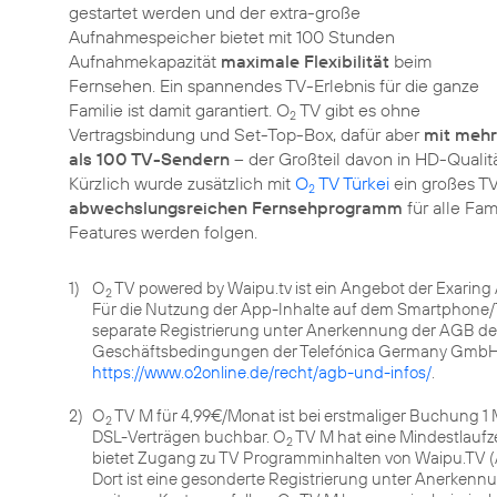
gestartet werden und der extra-große
Aufnahmespeicher bietet mit 100 Stunden
Aufnahmekapazität
maximale Flexibilität
beim
Fernsehen. Ein spannendes TV-Erlebnis für die ganze
Familie ist damit garantiert. O
TV gibt es ohne
2
Vertragsbindung und Set-Top-Box, dafür aber
mit mehr
als 100 TV-Sendern
– der Großteil davon in HD-Quali
Kürzlich wurde zusätzlich mit
O
TV Türkei
ein großes TV
2
abwechslungsreichen Fernsehprogramm
für alle Fam
Features werden folgen.
1)
O
TV powered by Waipu.tv ist ein Angebot der Exaring
2
Für die Nutzung der App-Inhalte auf dem Smartphone/T
separate Registrierung unter Anerkennung der AGB de
Geschäftsbedingungen der Telefónica Germany GmbH
https://www.o2online.de/recht/agb-und-infos/
.
2)
O
TV M für 4,99€/Monat ist bei erstmaliger Buchung 1 
2
DSL-Verträgen buchbar. O
TV M hat eine Mindestlaufze
2
bietet Zugang zu TV Programminhalten von Waipu.TV 
Dort ist eine gesonderte Registrierung unter Anerkenn