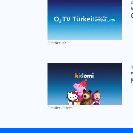
2
M
Credits: o2
3
F
Credits: Kidomi