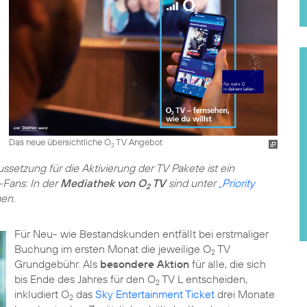
Das neue übersichtliche O
TV Angebot
2
ssetzung für die Aktivierung der TV Pakete ist ein
-Fans: In der
Mediathek von O
TV
sind unter
„Priority
2
en.
Für Neu- wie Bestandskunden entfällt bei erstmaliger
Buchung im ersten Monat die jeweilige O
TV
2
Grundgebühr. Als
besondere Aktion
für alle, die sich
bis Ende des Jahres für den O
TV L entscheiden,
2
inkludiert O
das
Sky Entertainment Ticket
drei Monate
2