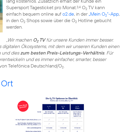
lang kostenlos. Zusätzlich erhält der Kunde ein
Supersport Tagesticket pro Monat.
O
TV kann
3,4
2
einfach bequem online auf
o2.de
, in der
„Mein O
“-App
,
2
in den O
Shops sowie über die O
Hotline gebucht
2
2
werden.
„Wir machen
O
TV
für unsere Kunden immer besser.
2
es digitalen Ökosystems, mit dem wir unseren Kunden einen
n und dies
zum besten Preis-Leistungs-Verhältnis
. Für
erentwickeln und es immer einfacher, smarter, besser
 von Telefónica Deutschland/O
.
2
 Ort