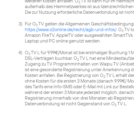
weiteren Kosten anfallen. O
TV M kann nur im heimisc
2
außerhalb des Heimnetzwerkes ist aus lizenzrechtlich
Die zur Nutzung erforderliche Datenverbindung ist ni
3)
Für O
TV gelten die Allgemeinen Geschäftsbedingung
2
https://www.o2online.de/recht/agb-und-infos/
. O
TV k
2
Amazon FireTV, AppleTV oder ausgewählten SmartTVs ü
Laptop und PC online genutzt werden.
4)
O
TV L für 9,99€/Monat ist bei erstmaliger Buchung 1 
2
DSL-Verträgen buchbar. O
TV L hat eine Mindestlaufze
2
Zugang zu TV Programminhalten von Waipu.TV (Anbiet
ist eine gesonderte Registrierung unter Anerkennung d
Kosten anfallen. Bei Registrierung von O
TV L erhält de
2
ohne Kosten für die ersten 3 Monate (danach 9,99€/ Mon
des Tarifs eine Info-SMS oder E-Mail mit Link zur Beste
während der ersten 3 Monate jederzeit möglich, danach m
Registrierung innerhalb von drei Monaten ab Registrier
Datenverbindung ist nicht Gegenstand von O
TV L.
2