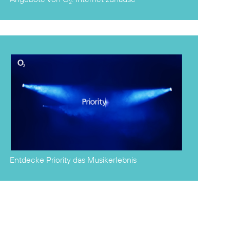
2
Entdecke Priority
das Musikerlebnis