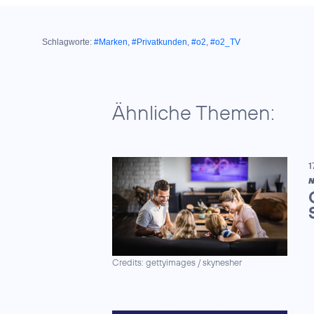
Schlagworte:
#Marken
,
#Privatkunden
,
#o2
,
#o2_TV
Ähnliche Themen:
1
N
Credits: gettyimages / skynesher