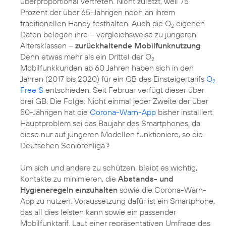
überproportional vertreten. Nicht zuletzt, weil 75
Prozent der über 65-Jährigen noch an ihrem
traditionellen Handy festhalten. Auch die O
eigenen
2
Daten belegen ihre – vergleichsweise zu jüngeren
Altersklassen –
zurückhaltende Mobilfunknutzung
.
Denn etwas mehr als ein Drittel der O
2
Mobilfunkkunden ab 60 Jahren haben sich in den
Jahren (2017 bis 2020) für ein GB des Einsteigertarifs
O
2
Free S
entschieden. Seit Februar verfügt dieser über
drei GB. Die Folge: Nicht einmal jeder Zweite der über
50-Jährigen hat die
Corona-Warn-App
bisher installiert.
Hauptproblem sei das Baujahr des Smartphones, da
diese nur auf jüngeren Modellen funktioniere, so die
Deutschen Seniorenliga.
3
Um sich und andere zu schützen, bleibt es wichtig,
Kontakte zu minimieren, die
Abstands- und
Hygieneregeln einzuhalten
sowie die Corona-Warn-
App zu nutzen. Voraussetzung dafür ist ein Smartphone,
das all dies leisten kann sowie ein passender
Mobilfunktarif. Laut einer repräsentativen Umfrage des