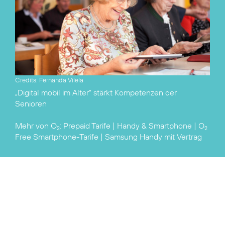
Credits: Fernanda Vilela
„Digital mobil im Alter“
stärkt Kompetenzen der
Senioren
Mehr von O
:
Prepaid Tarife
|
Handy & Smartphone
|
O
2
2
Free Smartphone-Tarife
|
Samsung Handy mit Vertrag