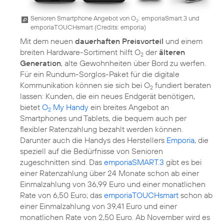
Senioren Smartphone Angebot von O
: emporiaSmart.3 und
2
emporiaTOUCHsmart (
Credits: emporia
)
Mit dem neuen
dauerhaften Preisvorteil
und einem
breiten Hardware-Sortiment hilft O
der
älteren
2
Generation
, alte Gewohnheiten über Bord zu werfen.
Für ein Rundum-Sorglos-Paket für die digitale
Kommunikation können sie sich bei O
fundiert beraten
2
lassen: Kunden, die ein neues Endgerät benötigen,
bietet
O
My Handy
ein breites Angebot an
2
Smartphones und Tablets, die bequem auch per
flexibler Ratenzahlung bezahlt werden können.
Darunter auch die Handys des Herstellers
Emporia
, die
speziell auf die Bedürfnisse von Senioren
zugeschnitten sind. Das
emporiaSMART.3
gibt es bei
einer Ratenzahlung über 24 Monate schon ab einer
Einmalzahlung von 36,99 Euro und einer monatlichen
Rate von 6,50 Euro; das
emporiaTOUCHsmart
schon ab
einer Einmalzahlung von 39,41 Euro und einer
monatlichen Rate von 2,50 Euro. Ab November wird es