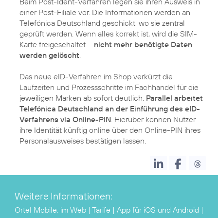
Beim Post-Ident-Verfahren legen sie ihren Ausweis in
einer Post-Filiale vor. Die Informationen werden an
Telefónica Deutschland geschickt, wo sie zentral
geprüft werden. Wenn alles korrekt ist, wird die SIM-
Karte freigeschaltet –
nicht mehr benötigte Daten
werden gelöscht
.
Das neue eID-Verfahren im Shop verkürzt die
Laufzeiten und Prozessschritte im Fachhandel für die
jeweiligen Marken ab sofort deutlich.
Parallel arbeitet
Telefónica Deutschland an der Einführung des eID-
Verfahrens via Online-PIN
. Hierüber können Nutzer
ihre Identität künftig online über den Online-PIN ihres
Personalausweises bestätigen lassen.
Weitere Informationen:
Ortel Mobile:
im Web
|
Tarife
| App für
iOS
und
Android
|