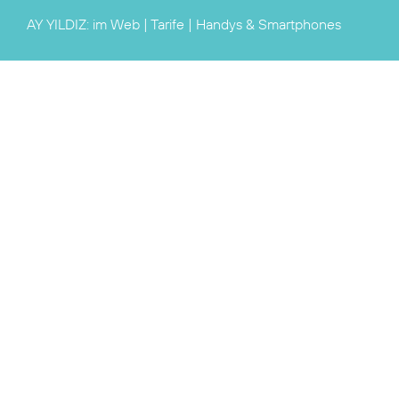
AY YILDIZ:
im Web
|
Tarife
|
Handys & Smartphones