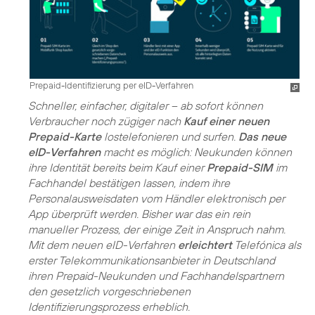
Prepaid-Identifizierung per eID-Verfahren
Schneller, einfacher, digitaler – ab sofort können
Verbraucher noch zügiger nach
Kauf einer neuen
Prepaid-Karte
lostelefonieren und surfen.
Das neue
eID-Verfahren
macht es möglich: Neukunden können
ihre Identität bereits beim Kauf einer
Prepaid-SIM
im
Fachhandel bestätigen lassen, indem ihre
Personalausweisdaten vom Händler elektronisch per
App überprüft werden. Bisher war das ein rein
manueller Prozess, der einige Zeit in Anspruch nahm.
Mit dem neuen eID-Verfahren
erleichtert
Telefónica als
erster Telekommunikationsanbieter in Deutschland
ihren Prepaid-Neukunden und Fachhandelspartnern
den gesetzlich vorgeschriebenen
Identifizierungsprozess erheblich.