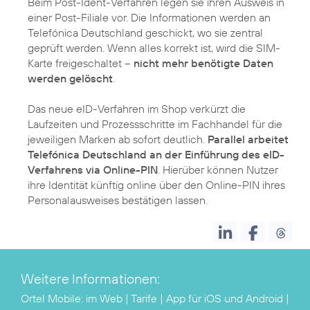
Beim Post-Ident-Verfahren legen sie ihren Ausweis in
einer Post-Filiale vor. Die Informationen werden an
Telefónica Deutschland geschickt, wo sie zentral
geprüft werden. Wenn alles korrekt ist, wird die SIM-
Karte freigeschaltet –
nicht mehr benötigte Daten
werden gelöscht
.
Das neue eID-Verfahren im Shop verkürzt die
Laufzeiten und Prozessschritte im Fachhandel für die
jeweiligen Marken ab sofort deutlich.
Parallel arbeitet
Telefónica Deutschland an der Einführung des eID-
Verfahrens via Online-PIN
. Hierüber können Nutzer
ihre Identität künftig online über den Online-PIN ihres
Personalausweises bestätigen lassen.
Weitere Informationen:
Ortel Mobile:
im Web
|
Tarife
| App für
iOS
und
Android
|