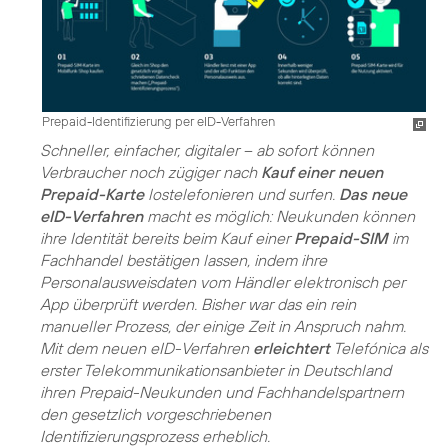
Prepaid-Identifizierung per eID-Verfahren
Schneller, einfacher, digitaler – ab sofort können
Verbraucher noch zügiger nach
Kauf einer neuen
Prepaid-Karte
lostelefonieren und surfen.
Das neue
eID-Verfahren
macht es möglich: Neukunden können
ihre Identität bereits beim Kauf einer
Prepaid-SIM
im
Fachhandel bestätigen lassen, indem ihre
Personalausweisdaten vom Händler elektronisch per
App überprüft werden. Bisher war das ein rein
manueller Prozess, der einige Zeit in Anspruch nahm.
Mit dem neuen eID-Verfahren
erleichtert
Telefónica als
erster Telekommunikationsanbieter in Deutschland
ihren Prepaid-Neukunden und Fachhandelspartnern
den gesetzlich vorgeschriebenen
Identifizierungsprozess erheblich.