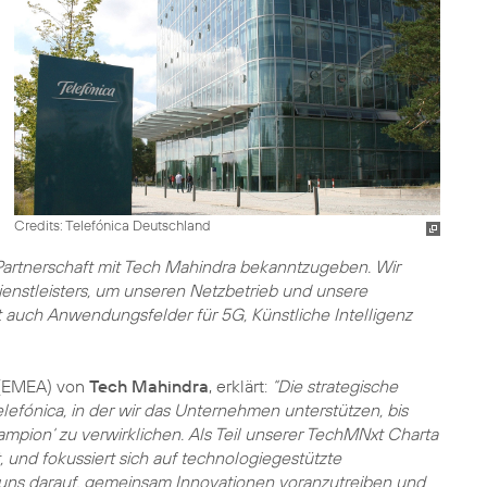
Credits: Telefónica Deutschland
 Partnerschaft mit Tech Mahindra bekanntzugeben. Wir
ienstleisters, um unseren Netzbetrieb und unsere
 auch Anwendungsfelder für 5G, Künstliche Intelligenz
a (EMEA) von
Tech Mahindra
, erklärt:
“Die strategische
elefónica, in der wir das Unternehmen unterstützen, bis
mpion‘ zu verwirklichen. Als Teil unserer TechMNxt Charta
 und fokussiert sich auf technologiegestützte
en uns darauf, gemeinsam Innovationen voranzutreiben und