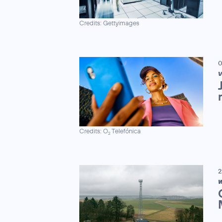
Credits: Gettyimages
0
V
Credits: O
Telefónica
2
2
W