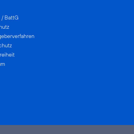
 / BattG
hutz
geberverfahren
chutz
reiheit
um