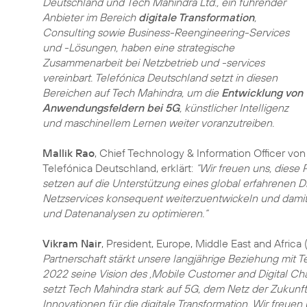
Deutschland und Tech Mahindra Ltd., ein führender
Anbieter im Bereich
digitale Transformation
,
Consulting sowie Business-Reengineering-Services
und -Lösungen, haben eine strategische
Zusammenarbeit bei Netzbetrieb und -services
vereinbart. Telefónica Deutschland setzt in diesen
Bereichen auf Tech Mahindra, um die
Entwicklung von
Anwendungsfeldern bei 5G
, künstlicher Intelligenz
und maschinellem Lernen weiter voranzutreiben.
Mallik Rao
, Chief Technology & Information Officer von
Telefónica Deutschland, erklärt:
“Wir freuen uns, diese
setzen auf die Unterstützung eines global erfahrenen D
Netzservices konsequent weiterzuentwickeln und damit
und Datenanalysen zu optimieren.“
Vikram Nair
, President, Europe, Middle East and Afric
Partnerschaft stärkt unsere langjährige Beziehung mit T
2022 seine Vision des ‚Mobile Customer and Digital Cha
setzt Tech Mahindra stark auf 5G, dem Netz der Zukunft,
Innovationen für die digitale Transformation. Wir freu