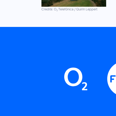
Credits: O
Telefónica / Quirin Leppert
2