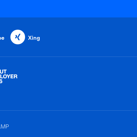
be
Xing
AMP