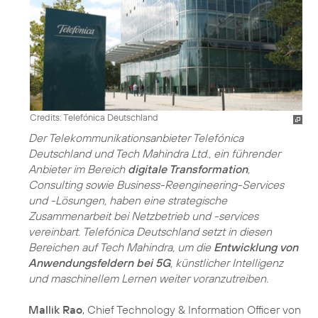
Credits: Telefónica Deutschland
Der Telekommunikationsanbieter Telefónica
Deutschland und Tech Mahindra Ltd., ein führender
Anbieter im Bereich
digitale Transformation
,
Consulting sowie Business-Reengineering-Services
und -Lösungen, haben eine strategische
Zusammenarbeit bei Netzbetrieb und -services
vereinbart. Telefónica Deutschland setzt in diesen
Bereichen auf Tech Mahindra, um die
Entwicklung von
Anwendungsfeldern bei 5G
, künstlicher Intelligenz
und maschinellem Lernen weiter voranzutreiben.
Mallik Rao
, Chief Technology & Information Officer von