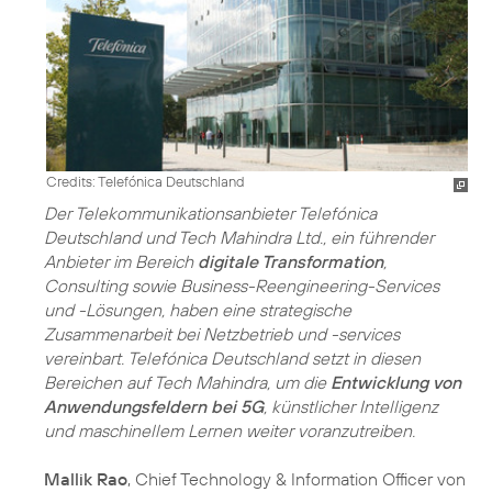
Credits: Telefónica Deutschland
Der Telekommunikationsanbieter Telefónica
Deutschland und Tech Mahindra Ltd., ein führender
Anbieter im Bereich
digitale Transformation
,
Consulting sowie Business-Reengineering-Services
und -Lösungen, haben eine strategische
Zusammenarbeit bei Netzbetrieb und -services
vereinbart. Telefónica Deutschland setzt in diesen
Bereichen auf Tech Mahindra, um die
Entwicklung von
Anwendungsfeldern bei 5G
, künstlicher Intelligenz
und maschinellem Lernen weiter voranzutreiben.
Mallik Rao
, Chief Technology & Information Officer von