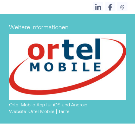
Weitere Informationen:
Ortel Mobile App für
iOS
und
Android
Website:
Ortel Mobile
|
Tarife