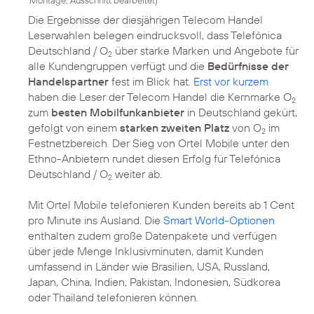
Montage, Ausschnitt bearbeitet
)
Die Ergebnisse der diesjährigen Telecom Handel
Leserwahlen belegen eindrucksvoll, dass Telefónica
Deutschland / O
über starke Marken und Angebote für
2
alle Kundengruppen verfügt und die
Bedürfnisse der
Handelspartner
fest im Blick hat.
Erst vor kurzem
haben die Leser der Telecom Handel die Kernmarke O
2
zum
besten Mobilfunkanbieter
in Deutschland gekürt,
gefolgt von einem
starken zweiten Platz
von O
im
2
Festnetzbereich. Der Sieg von Ortel Mobile unter den
Ethno-Anbietern rundet diesen Erfolg für Telefónica
Deutschland / O
weiter ab.
2
Mit Ortel Mobile telefonieren Kunden bereits ab 1 Cent
pro Minute ins Ausland. Die
Smart World-Optionen
enthalten zudem große Datenpakete und verfügen
über jede Menge Inklusivminuten, damit Kunden
umfassend in Länder wie Brasilien, USA, Russland,
Japan, China, Indien, Pakistan, Indonesien, Südkorea
oder Thailand telefonieren können.