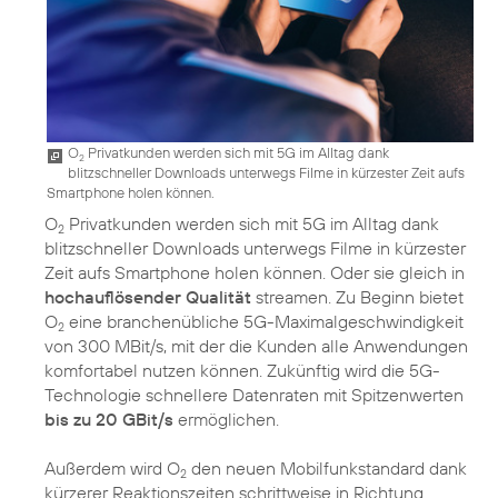
O
Privatkunden werden sich mit 5G im Alltag dank
2
blitzschneller Downloads unterwegs Filme in kürzester Zeit aufs
Smartphone holen können.
O
Privatkunden werden sich mit 5G im Alltag dank
2
blitzschneller Downloads unterwegs Filme in kürzester
Zeit aufs Smartphone holen können. Oder sie gleich in
hochauflösender Qualität
streamen. Zu Beginn bietet
O
eine branchenübliche 5G-Maximalgeschwindigkeit
2
von 300 MBit/s, mit der die Kunden alle Anwendungen
komfortabel nutzen können. Zukünftig wird die 5G-
Technologie schnellere Datenraten mit Spitzenwerten
bis zu 20 GBit/s
ermöglichen.
Außerdem wird O
den neuen Mobilfunkstandard dank
2
kürzerer Reaktionszeiten schrittweise in Richtung