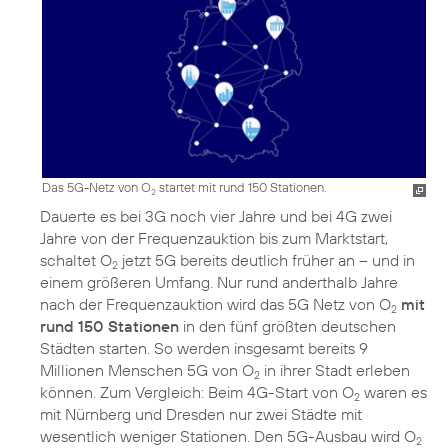
Das 5G-Netz von O
startet mit rund 150 Stationen.
2
Dauerte es bei 3G noch vier Jahre und bei 4G zwei
Jahre von der Frequenzauktion bis zum Marktstart,
schaltet O
jetzt 5G bereits deutlich früher an – und in
2
einem größeren Umfang. Nur rund anderthalb Jahre
nach der Frequenzauktion wird das 5G Netz von O
mit
2
rund 150 Stationen
in den fünf größten deutschen
Städten starten. So werden insgesamt bereits 9
Millionen Menschen 5G von O
in ihrer Stadt erleben
2
können. Zum Vergleich: Beim 4G-Start von O
waren es
2
mit Nürnberg und Dresden nur zwei Städte mit
wesentlich weniger Stationen. Den 5G-Ausbau wird O
2