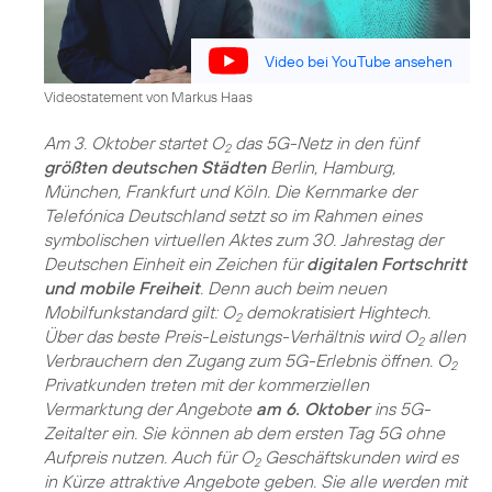
Video bei YouTube ansehen
Videostatement von Markus Haas
Am 3. Oktober startet O
das 5G-Netz in den fünf
2
größten deutschen Städten
Berlin, Hamburg,
München, Frankfurt und Köln. Die Kernmarke der
Telefónica Deutschland setzt so im Rahmen eines
symbolischen virtuellen Aktes zum 30. Jahrestag der
Deutschen Einheit ein Zeichen für
digitalen Fortschritt
und mobile Freiheit
. Denn auch beim neuen
Mobilfunkstandard gilt: O
demokratisiert Hightech.
2
Über das beste Preis-Leistungs-Verhältnis wird O
allen
2
Verbrauchern den Zugang zum 5G-Erlebnis öffnen. O
2
Privatkunden treten mit der kommerziellen
Vermarktung der Angebote
am 6. Oktober
ins 5G-
Zeitalter ein. Sie können ab dem ersten Tag 5G ohne
Aufpreis nutzen. Auch für O
Geschäftskunden wird es
2
in Kürze attraktive Angebote geben. Sie alle werden mit