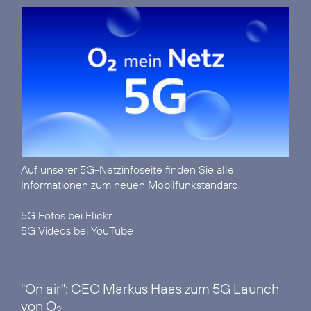
Auf unserer
5G-Netzinfoseite
finden Sie alle
Informationen zum neuen Mobilfunkstandard.
5G Fotos bei Flickr
5G Videos bei YouTube
"On air": CEO Markus Haas zum 5G Launch
von O
2