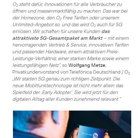
O
steht dafür, Innovationen für alle Verbraucher zu
2
öffnen und massenmarktfähig zu machen. Das war bei
der Homezone, den O
Free Tarifen oder unserem
2
Unlimited-Angebot so, und das wird O
auch für 5G
2
einlösen. Wir schaffen für unsere Kunden
das
attraktivste 5G-Gesamtpaket am Markt
– mit einem
hervorragenden Vertrieb & Service, innovativen Tarifen
und passender Hardware, einem attraktiven Preis-
Leistungs-Verhältnis, einer starken Marke sowie einem
leistungsfähigen Netz“
, so
Wolfgang Metze
,
Privatkundenvorstand von Telefónica Deutschland / O
.
2
„Wir starten 5G genau zum richtigen Zeitpunkt. Die
neue Mobilfunktechnologie ist nicht mehr allein das
Spielfeld der ‚Early Adopter‘. Sie wird jetzt für den
digitalen Alltag aller Kunden zunehmend relevant.“