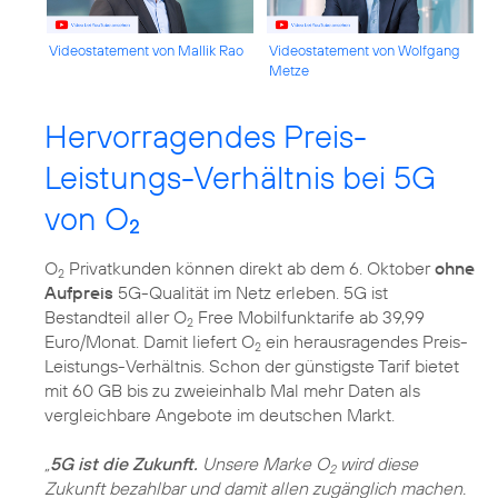
Videostatement von Mallik Rao
Videostatement von Wolfgang
Metze
Hervorragendes Preis-
Leistungs-Verhältnis bei 5G
von O
2
O
Privatkunden können direkt ab dem 6. Oktober
ohne
2
Aufpreis
5G-Qualität im Netz erleben. 5G ist
Bestandteil aller O
Free Mobilfunktarife ab 39,99
2
Euro/Monat. Damit liefert O
ein herausragendes Preis-
2
Leistungs-Verhältnis. Schon der günstigste Tarif bietet
mit 60 GB bis zu zweieinhalb Mal mehr Daten als
vergleichbare Angebote im deutschen Markt.
„
5G ist die Zukunft.
Unsere Marke O
wird diese
2
Zukunft bezahlbar und damit allen zugänglich machen.