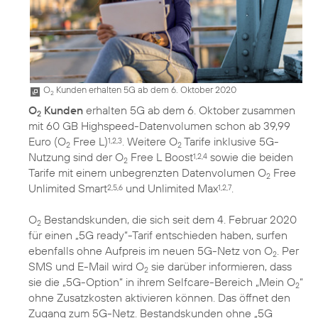
O
Kunden erhalten 5G ab dem 6. Oktober 2020
2
O
Kunden
erhalten 5G ab dem 6. Oktober zusammen
2
mit 60 GB Highspeed-Datenvolumen schon ab 39,99
Euro (O
Free L)
. Weitere O
Tarife inklusive 5G-
1,2,3
2
2
Nutzung sind der O
Free L Boost
sowie die beiden
1,2,4
2
Tarife mit einem unbegrenzten Datenvolumen O
Free
2
Unlimited Smart
und Unlimited Max
.
2,5,6
1,2,7
O
Bestandskunden, die sich seit dem 4. Februar 2020
2
für einen „5G ready“-Tarif entschieden haben, surfen
ebenfalls ohne Aufpreis im neuen 5G-Netz von O
. Per
2
SMS und E-Mail wird O
sie darüber informieren, dass
2
sie die „5G-Option“ in ihrem Selfcare-Bereich „Mein O
“
2
ohne Zusatzkosten aktivieren können. Das öffnet den
Zugang zum 5G-Netz. Bestandskunden ohne „5G