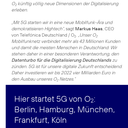
O
künftig völlig neue Dimensionen der Digitalisierung
2
erleben.
„Mit 5G starten wir in eine neue Mobilfunk-Ära und
demokratisieren Hightech“
, sagt
Markus Haas
, CEO
von Telefónica Deutschland / O
.
„Unser O
2
2
Mobilfunknetz verbindet mehr als 43 Millionen Kunden
und damit die meisten Menschen in Deutschland. Wir
stehen daher in einer besonderen Verantwortung, den
Datenturbo für die Digitalisierung Deutschlands
zu
zünden. 5G ist für unsere digitale Zukunft entscheidend.
Daher investieren wir bis 2022 vier Milliarden Euro in
den Ausbau unseres O
Netzes.“
2
Hier startet 5G von O
:
2
Berlin, Hamburg, München,
Frankfurt, Köln