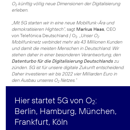
O
künftig völlig neue Dimensionen der Digitalisierung
2
erleben.
„Mit 5G starten wir in eine neue Mobilfunk-Ära und
demokratisieren Hightech“
, sagt
Markus Haas
, CEO
von Telefónica Deutschland / O
.
„Unser O
2
2
Mobilfunknetz verbindet mehr als 43 Millionen Kunden
und damit die meisten Menschen in Deutschland. Wir
stehen daher in einer besonderen Verantwortung, den
Datenturbo für die Digitalisierung Deutschlands
zu
zünden. 5G ist für unsere digitale Zukunft entscheidend.
Daher investieren wir bis 2022 vier Milliarden Euro in
den Ausbau unseres O
Netzes.“
2
Hier startet 5G von O
:
2
Berlin, Hamburg, München,
Frankfurt, Köln