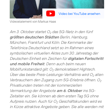
Video bei YouTube ansehen
Videostatement von Markus Haas
Am 3. Oktober startet O
das 5G-Netz in den fünf
2
größten deutschen Städten
Berlin, Hamburg,
München, Frankfurt und Köln. Die Kernmarke der
Telefónica Deutschland setzt so im Rahmen eines
symbolischen virtuellen Aktes zum 30. Jahrestag der
Deutschen Einheit ein Zeichen für
digitalen Fortschritt
und mobile Freiheit
. Denn auch beim neuen
Mobilfunkstandard gilt: O
demokratisiert Hightech.
2
Über das beste Preis-Leistungs-Verhältnis wird O
allen
2
Verbrauchern den Zugang zum 5G-Erlebnis öffnen. O
2
Privatkunden treten mit der kommerziellen
Vermarktung der Angebote
am 6. Oktober
ins 5G-
Zeitalter ein. Sie können ab dem ersten Tag 5G ohne
Aufpreis nutzen. Auch für O
Geschäftskunden wird es
2
in Kürze attraktive Angebote geben. Sie alle werden mit