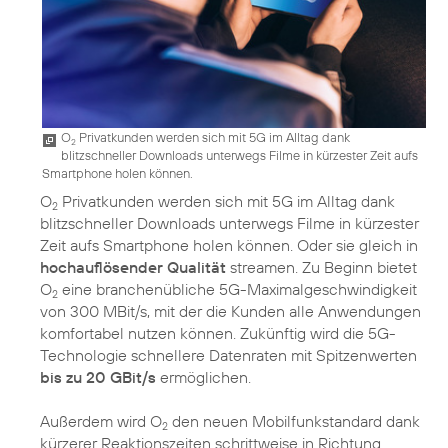
O
Privatkunden werden sich mit 5G im Alltag dank
2
blitzschneller Downloads unterwegs Filme in kürzester Zeit aufs
Smartphone holen können.
O
Privatkunden werden sich mit 5G im Alltag dank
2
blitzschneller Downloads unterwegs Filme in kürzester
Zeit aufs Smartphone holen können. Oder sie gleich in
hochauflösender Qualität
streamen. Zu Beginn bietet
O
eine branchenübliche 5G-Maximalgeschwindigkeit
2
von 300 MBit/s, mit der die Kunden alle Anwendungen
komfortabel nutzen können. Zukünftig wird die 5G-
Technologie schnellere Datenraten mit Spitzenwerten
bis zu 20 GBit/s
ermöglichen.
Außerdem wird O
den neuen Mobilfunkstandard dank
2
kürzerer Reaktionszeiten schrittweise in Richtung