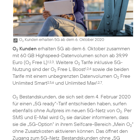
O
Kunden erhalten 5G ab dem 6. Oktober 2020
2
O
Kunden
erhalten 5G ab dem 6. Oktober zusammen
2
mit 60 GB Highspeed-Datenvolumen schon ab 39,99
Euro (O
Free L)
. Weitere O
Tarife inklusive 5G-
1,2,3
2
2
Nutzung sind der O
Free L Boost
sowie die beiden
1,2,4
2
Tarife mit einem unbegrenzten Datenvolumen O
Free
2
Unlimited Smart
und Unlimited Max
.
2,5,6
1,2,7
O
Bestandskunden, die sich seit dem 4. Februar 2020
2
für einen „5G ready“-Tarif entschieden haben, surfen
ebenfalls ohne Aufpreis im neuen 5G-Netz von O
. Per
2
SMS und E-Mail wird O
sie darüber informieren, dass
2
sie die „5G-Option“ in ihrem Selfcare-Bereich „Mein O
“
2
ohne Zusatzkosten aktivieren können. Das öffnet den
Zugang zum 5G-Netz. Bestandskunden ohne „5G