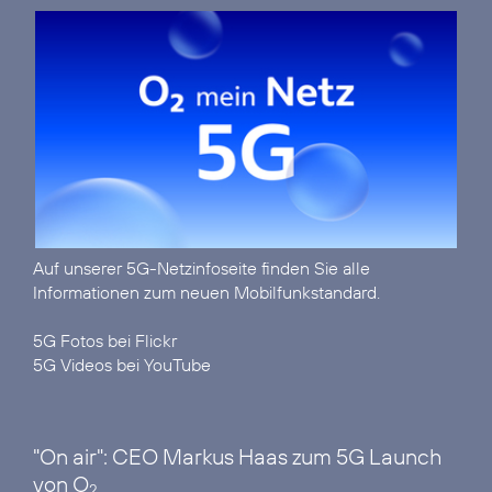
Auf unserer
5G-Netzinfoseite
finden Sie alle
Informationen zum neuen Mobilfunkstandard.
5G Fotos bei Flickr
5G Videos bei YouTube
"On air": CEO Markus Haas zum 5G Launch
von O
2