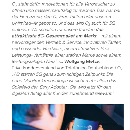
O
steht dafür, Innovationen für alle Verbraucher zu
2
öffnen und massenmarktfähig zu machen. Das war bei
der Homezone, den O
Free Tarifen oder unserem
2
Unlimited-Angebot so, und das wird O
auch für 5G
2
einlösen. Wir schaffen für unsere Kunden
das
attraktivste 5G-Gesamtpaket am Markt
– mit einem
hervorragenden Vertrieb & Service, innovativen Tarifen
und passender Hardware, einem attraktiven Preis-
Leistungs-Verhältnis, einer starken Marke sowie einem
leistungsfähigen Netz“
, so
Wolfgang Metze
,
Privatkundenvorstand von Telefónica Deutschland / O
.
2
„Wir starten 5G genau zum richtigen Zeitpunkt. Die
neue Mobilfunktechnologie ist nicht mehr allein das
Spielfeld der ‚Early Adopter‘. Sie wird jetzt für den
digitalen Alltag aller Kunden zunehmend relevant.“