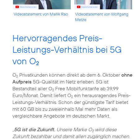
Videostatement von Mallik Rao
Videostatement von Wolfgang
Metze
Hervorragendes Preis-
Leistungs-Verhältnis bei 5G
von O
2
O
Privatkunden können direkt ab dem 6. Oktober
ohne
2
Aufpreis
5G-Qualität im Netz erleben. 5G ist
Bestandteil aller O
Free Mobilfunktarife ab 39,99
2
Euro/Monat. Damit liefert O
ein herausragendes Preis-
2
Leistungs-Verhältnis. Schon der günstigste Tarif bietet
mit 60 GB bis zu zweieinhalb Mal mehr Daten als
vergleichbare Angebote im deutschen Markt.
„
5G ist die Zukunft.
Unsere Marke O
wird diese
2
Zukunft bezahlbar und damit allen zugänglich machen.