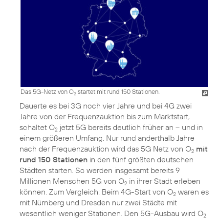
Das 5G-Netz von O
startet mit rund 150 Stationen.
2
Dauerte es bei 3G noch vier Jahre und bei 4G zwei
Jahre von der Frequenzauktion bis zum Marktstart,
schaltet O
jetzt 5G bereits deutlich früher an – und in
2
einem größeren Umfang. Nur rund anderthalb Jahre
nach der Frequenzauktion wird das 5G Netz von O
mit
2
rund 150 Stationen
in den fünf größten deutschen
Städten starten. So werden insgesamt bereits 9
Millionen Menschen 5G von O
in ihrer Stadt erleben
2
können. Zum Vergleich: Beim 4G-Start von O
waren es
2
mit Nürnberg und Dresden nur zwei Städte mit
wesentlich weniger Stationen. Den 5G-Ausbau wird O
2