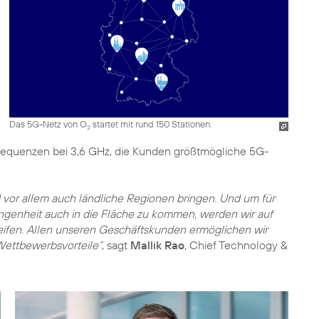
Das 5G-Netz von O
startet mit rund 150 Stationen.
2
Frequenzen bei 3,6 GHz, die Kunden größtmögliche 5G-
 vor allem auch ländliche Regionen bringen. Und um für
angenheit auch in die Fläche zu kommen, werden wir auf
ifen. Allen unseren Geschäftskunden ermöglichen wir
 Wettbewerbsvorteile“
, sagt
Mallik Rao
, Chief Technology &