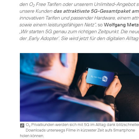
den O
Free Tarifen oder unserem Unlimited-Angebot s
2
unsere Kunden
das attraktivste 5G-Gesamtpaket am
innovativen Tarifen und passender Hardware, einem attr
sowie einem leistungsfähigen Netz“
, so
Wolfgang Metz
„Wir starten 5G genau zum richtigen Zeitpunkt. Die neue
der ‚Early Adopter‘. Sie wird jetzt für den digitalen All
O
Privatkunden werden sich mit 5G im Alltag dank blitzschnelle
2
Downloads unterwegs Filme in kürzester Zeit aufs Smartphone
holen können.