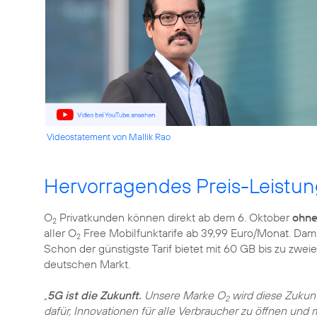
Videostatement von Mallik Rao
Hervorragendes Preis-Leistun
O
Privatkunden können direkt ab dem 6. Oktober
ohne
2
aller O
Free Mobilfunktarife ab 39,99 Euro/Monat. Damit
2
Schon der günstigste Tarif bietet mit 60 GB bis zu zwe
deutschen Markt.
„
5G ist die Zukunft.
Unsere Marke O
wird diese Zukunf
2
dafür, Innovationen für alle Verbraucher zu öffnen un