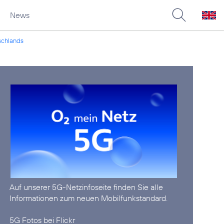
News
tschlands
Auf unserer
5G-Netzinfoseite
finden Sie alle
Informationen zum neuen Mobilfunkstandard.
5G Fotos bei Flickr