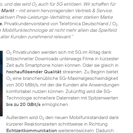
o, und das wird O
auch für 5G einlösen. Wir schaffen für
2
 Markt
– mit einem hervorragenden Vertrieb & Service,
aktiven Preis-Leistungs-Verhältnis, einer starken Marke
e
, Privatkundenvorstand von Telefónica Deutschland / O
.
2
 Mobilfunktechnologie ist nicht mehr allein das Spielfeld
tag aller Kunden zunehmend relevant.“
O
Privatkunden werden sich mit 5G im Alltag dank
2
blitzschneller Downloads unterwegs Filme in kürzester
Zeit aufs Smartphone holen können. Oder sie gleich in
hochauflösender Qualität
streamen. Zu Beginn bietet
O
eine branchenübliche 5G-Maximalgeschwindigkeit
2
von 300 MBit/s, mit der die Kunden alle Anwendungen
komfortabel nutzen können. Zukünftig wird die 5G-
Technologie schnellere Datenraten mit Spitzenwerten
bis zu 20 GBit/s
ermöglichen.
Außerdem wird O
den neuen Mobilfunkstandard dank
r
2
kürzerer Reaktionszeiten schrittweise in Richtung
Echtzeitkommunikation
weiterentwickeln. Dadurch