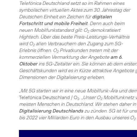
Telefónica Deutschland setzt so im Rahmen eines
symbolischen virtuellen Aktes zum 30. Jahrestag der
Deutschen Einheit ein Zeichen für
digitalen
Fortschritt und mobile Freiheit
. Denn auch beim
neuen Mobilfunkstandard gilt: O
demokratisiert
2
Hightech. Über das beste Preis-Leistungs-Verhältnis
wird O
allen Verbrauchern den Zugang zum 5G-
2
Erlebnis öffnen. O
Privatkunden treten mit der
2
kommerziellen Vermarktung der Angebote
am 6.
Oktober
ins 5G-Zeitalter ein. Sie können ab dem erste
Geschäftskunden wird es in Kürze attraktive Angebote 
Dimensionen der Digitalisierung erleben.
„Mit 5G starten wir in eine neue Mobilfunk-Ära und dem
Telefónica Deutschland / O
.
„Unser O
Mobilfunknetz v
2
2
meisten Menschen in Deutschland. Wir stehen daher i
Digitalisierung Deutschlands
zu zünden. 5G ist für uns
bis 2022 vier Milliarden Euro in den Ausbau unseres O
2