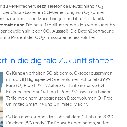
h zu vereinfachen, setzt Telefónica Deutschland / O
2
it der Cloud-basierten 5G-Vernetzung von O
können
2
sparender in den Markt bringen und ihre Profitabilität
romeffizienz
. Die neue Mobilfunkgeneration verbraucht bis
bar deutlich sinkt der CO
Ausstoß. Die Datenübertragung
2
nur 5 Prozent der CO
-Emissionen eines solchen
2
rt in die digitale Zukunft starten
O
Kunden
erhalten 5G ab dem 6. Oktober zusammen
2
mit 60 GB Highspeed-Datenvolumen schon ab 39,99
Euro (O
Free L)
. Weitere O
Tarife inklusive 5G-
1,2,3
2
2
Nutzung sind der O
Free L Boost
sowie die beiden
1,2,4
2
Tarife mit einem unbegrenzten Datenvolumen O
Free
2
Unlimited Smart
und Unlimited Max
.
2,5,6
1,2,7
O
Bestandskunden, die sich seit dem 4. Februar 2020
2
für einen „5G ready“-Tarif entschieden haben, surfen