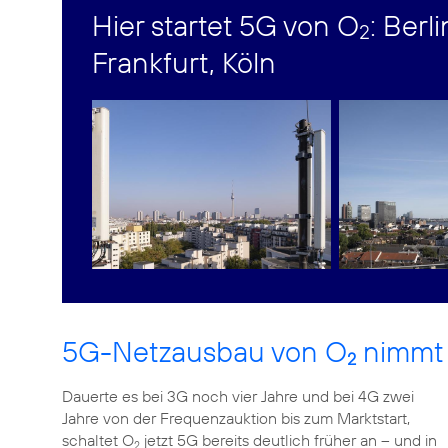
Hier startet 5G von O
: Ber
2
Frankfurt, Köln
5G-Netzausbau von O
nimmt 
2
Dauerte es bei 3G noch vier Jahre und bei 4G zwei
Jahre von der Frequenzauktion bis zum Marktstart,
schaltet O
jetzt 5G bereits deutlich früher an – und in
2