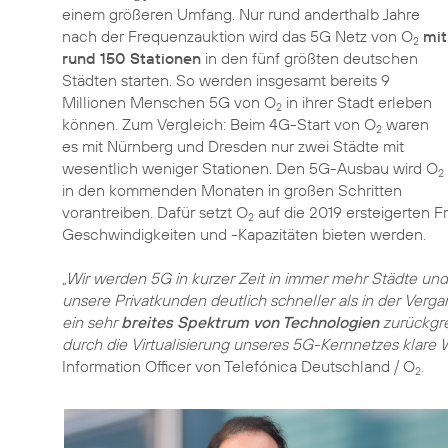
einem größeren Umfang. Nur rund anderthalb Jahre
nach der Frequenzauktion wird das 5G Netz von O
mit
2
rund 150 Stationen
in den fünf größten deutschen
Städten starten. So werden insgesamt bereits 9
Millionen Menschen 5G von O
in ihrer Stadt erleben
2
können. Zum Vergleich: Beim 4G-Start von O
waren
2
es mit Nürnberg und Dresden nur zwei Städte mit
wesentlich weniger Stationen. Den 5G-Ausbau wird O
2
in den kommenden Monaten in großen Schritten
vorantreiben. Dafür setzt O
auf die 2019 ersteigerten 
2
Geschwindigkeiten und -Kapazitäten bieten werden.
„Wir werden 5G in kurzer Zeit in immer mehr Städte und
unsere Privatkunden deutlich schneller als in der Verg
ein sehr
breites Spektrum von Technologien
zurückgre
durch die Virtualisierung unseres 5G-Kernnetzes klare
Information Officer von Telefónica Deutschland / O
.
2