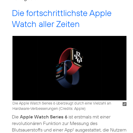
Die fortschrittlichste Apple
Watch aller Zeiten
Die Apple Watch Series 6 überzeugt durch eine Vielzahl an
Hardware-Verbesserungen (
Credits: Apple
)
Die
Apple Watch Series 6
ist erstmals mit einer
revolutionären Funktion zur Messung des
Blutsauerstoffs und einer App
ausgestattet, die Nutzern
1