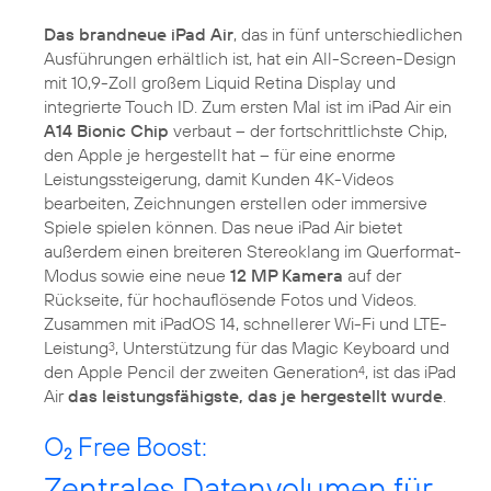
Das brandneue iPad Air
, das in fünf unterschiedlichen
Ausführungen erhältlich ist, hat ein All-Screen-Design
mit 10,9-Zoll großem Liquid Retina Display und
integrierte Touch ID. Zum ersten Mal ist im iPad Air ein
A14 Bionic Chip
verbaut – der fortschrittlichste Chip,
den Apple je hergestellt hat – für eine enorme
Leistungssteigerung, damit Kunden 4K-Videos
bearbeiten, Zeichnungen erstellen oder immersive
Spiele spielen können. Das neue iPad Air bietet
außerdem einen breiteren Stereoklang im Querformat-
Modus sowie eine neue
12 MP Kamera
auf der
Rückseite, für hochauflösende Fotos und Videos.
Zusammen mit iPadOS 14, schnellerer Wi-Fi und LTE-
Leistung
, Unterstützung für das Magic Keyboard und
3
den Apple Pencil der zweiten Generation
, ist das iPad
4
Air
das leistungsfähigste, das je hergestellt wurde
.
O
Free Boost:
2
Zentrales Datenvolumen für