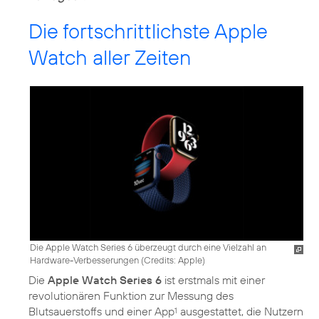
Die fortschrittlichste Apple
Watch aller Zeiten
Die Apple Watch Series 6 überzeugt durch eine Vielzahl an
Hardware-Verbesserungen (
Credits: Apple
)
Die
Apple Watch Series 6
ist erstmals mit einer
revolutionären Funktion zur Messung des
Blutsauerstoffs und einer App
ausgestattet, die Nutzern
1