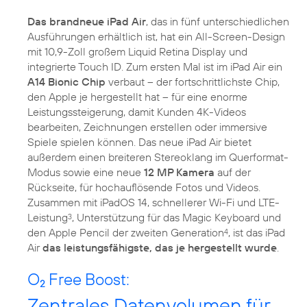
Das brandneue iPad Air
, das in fünf unterschiedlichen
Ausführungen erhältlich ist, hat ein All-Screen-Design
mit 10,9-Zoll großem Liquid Retina Display und
integrierte Touch ID. Zum ersten Mal ist im iPad Air ein
A14 Bionic Chip
verbaut – der fortschrittlichste Chip,
den Apple je hergestellt hat – für eine enorme
Leistungssteigerung, damit Kunden 4K-Videos
bearbeiten, Zeichnungen erstellen oder immersive
Spiele spielen können. Das neue iPad Air bietet
außerdem einen breiteren Stereoklang im Querformat-
Modus sowie eine neue
12 MP Kamera
auf der
Rückseite, für hochauflösende Fotos und Videos.
Zusammen mit iPadOS 14, schnellerer Wi-Fi und LTE-
Leistung
, Unterstützung für das Magic Keyboard und
3
den Apple Pencil der zweiten Generation
, ist das iPad
4
Air
das leistungsfähigste, das je hergestellt wurde
.
O
Free Boost:
2
Zentrales Datenvolumen für