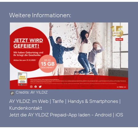
Weitere Informationen:
Credits: AY YILDIZ
AY YILDIZ:
im Web
|
Tarife
|
Handys & Smartphones
|
Kundenkontakt
Jetzt die AY YILDIZ Prepaid-App laden -
Android
|
iOS