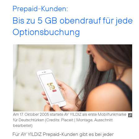
Prepaid-Kunden:
Bis zu 5 GB obendrauf für jede
Optionsbuchung
Am 17. Oktober 2005 startete AY YILDIZ als erste Mobilfunkmarke
für Deutschtürken (
Credits: Placeit
|
Montage, Ausschnitt
bearbeitet
)
Für AY YILDIZ Prepaid-Kunden gibt es bei jeder