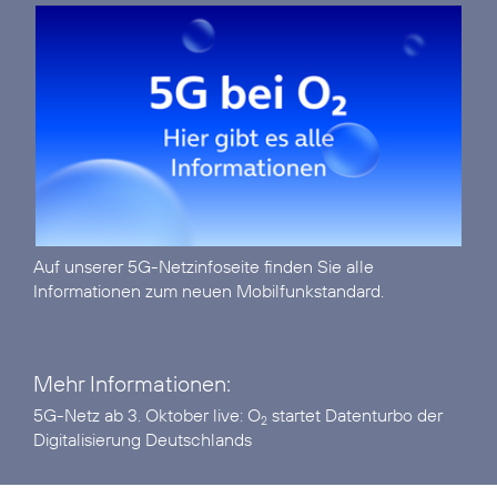
Auf unserer
5G-Netzinfoseite
finden Sie alle
Informationen zum neuen Mobilfunkstandard.
Mehr Informationen:
5G-Netz ab 3. Oktober live:
O
startet Datenturbo der
2
Digitalisierung Deutschlands