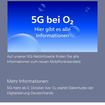
Auf unserer
5G-Netzinfoseite
finden Sie alle
Informationen zum neuen Mobilfunkstandard.
Mehr Informationen:
5G-Netz ab 3. Oktober live:
O
startet Datenturbo der
2
Digitalisierung Deutschlands