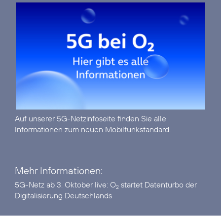
Auf unserer
5G-Netzinfoseite
finden Sie alle
Informationen zum neuen Mobilfunkstandard.
Mehr Informationen:
5G-Netz ab 3. Oktober live:
O
startet Datenturbo der
2
Digitalisierung Deutschlands