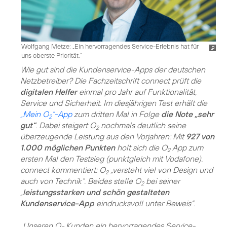
Wolfgang Metze: „Ein hervorragendes Service-Erlebnis hat für
uns oberste Priorität.“
Wie gut sind die Kundenservice-Apps der deutschen
Netzbetreiber? Die Fachzeitschrift connect prüft die
digitalen Helfer
einmal pro Jahr auf Funktionalität,
Service und Sicherheit. Im diesjährigen Test erhält die
„Mein O
“-App
zum dritten Mal in Folge
die Note „sehr
2
gut“
. Dabei steigert O
nochmals deutlich seine
2
überzeugende Leistung aus den Vorjahren: Mit
927 von
1.000 möglichen Punkten
holt sich die O
App zum
2
ersten Mal den Testsieg (punktgleich mit Vodafone).
connect kommentiert: O
„versteht viel von Design und
2
auch von Technik“. Beides stelle O
bei seiner
2
„
leistungsstarken und schön gestalteten
Kundenservice-App
eindrucksvoll unter Beweis“.
„Unseren O
Kunden ein hervorragendes Service-