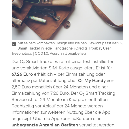
Mit seinem kompakten Design und kleinen Gewicht passt der O
2
Smart Tracker in jede Handtasche. (
Credits: Pixabay User
freephotocc
|
CC0 1.0, Ausschnitt bearbeitet
)
Der O
Smart Tracker wird mit einer fest installierten
2
und voraktivierten SIM-Karte ausgeliefert. Er ist für
67,26 Euro
erhältlich – per Einmalzahlung oder
alternativ per Ratenzahlung über
O
My Handy
von
2
2,50 Euro monatlich über 24 Monaten und einer
Einmalzahlung von 7,26 Euro. Der O
Smart Tracking
2
Service ist für 24 Monate im Kaufpreis enthalten.
Rechtzeitig vor Ablauf der 24 Monate werden
Informationen zur weiteren Nutzung über die App
angezeigt. Über die App kann außerdem eine
unbegrenzte Anzahl an Geräten
verwaltet werden.