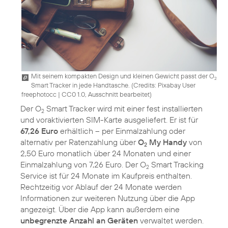
Mit seinem kompakten Design und kleinen Gewicht passt der O
2
Smart Tracker in jede Handtasche. (
Credits: Pixabay User
freephotocc
|
CC0 1.0, Ausschnitt bearbeitet
)
Der O
Smart Tracker wird mit einer fest installierten
2
und voraktivierten SIM-Karte ausgeliefert. Er ist für
67,26 Euro
erhältlich – per Einmalzahlung oder
alternativ per Ratenzahlung über
O
My Handy
von
2
2,50 Euro monatlich über 24 Monaten und einer
Einmalzahlung von 7,26 Euro. Der O
Smart Tracking
2
Service ist für 24 Monate im Kaufpreis enthalten.
Rechtzeitig vor Ablauf der 24 Monate werden
Informationen zur weiteren Nutzung über die App
angezeigt. Über die App kann außerdem eine
unbegrenzte Anzahl an Geräten
verwaltet werden.