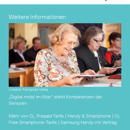
Weitere Informationen
Credits: Fernanda Vilela
„Digital mobil im Alter“
stärkt Kompetenzen der
Senioren
Mehr von O
:
Prepaid Tarife
|
Handy & Smartphone
|
O
2
2
Free Smartphone-Tarife
|
Samsung Handy mit Vertrag