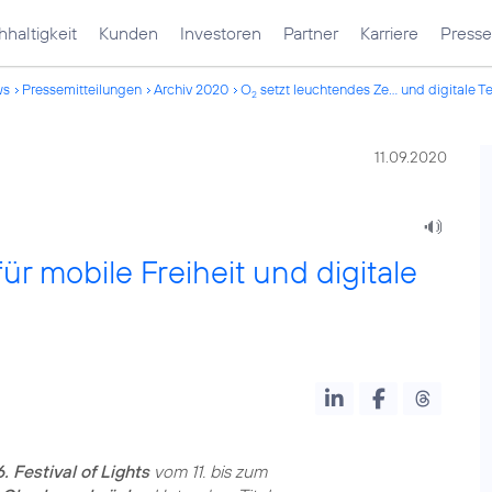
haltigkeit
Kunden
Investoren
Partner
Karriere
Presse
ws
Pressemitteilungen
Archiv 2020
O
setzt leuchtendes Ze... und digitale T
2
11.09.2020
r mobile Freiheit und digitale
 Festival of Lights
vom 11. bis zum