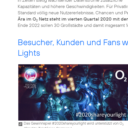
in Zeiten stetig wachsender Datenströme zusätzliche
Kapazitäten und höhere Geschwindigkeiten. Für Privatk
Standard völlig neue Nutzererlebnisse, Chancen und P
Ära im O
Netz steht im vierten Quartal 2020 mit de
2
Besucher, Kunden und Fans wer
Lights
Das Gewinnspiel #2020shareyourlight wird unterstützt von O
2