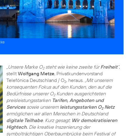
cke
„Unsere Marke O
steht wie keine zweite für
Freiheit
“
,
2
stellt
Wolfgang Metze
, Privatkundenvorstand
Telefónica Deutschland / O
, heraus.
„Mit unserem
2
konsequenten Fokus auf den Kunden, den auf die
Bedürfnisse unserer O
Kunden ausgerichteten
2
preisleistungsstarken
Tarifen, Angeboten und
Services
sowie unserem
leistungsstarken O
Netz
2
ermöglichen wir allen Menschen in Deutschland
digitale Teilhabe
. Kurz gesagt:
Wir demokratisieren
Hightech.
Die kreative Inszenierung der
symbolträchtigen Oberbaumbrücke beim Festival of