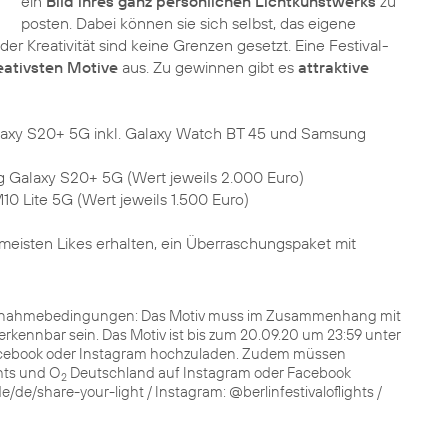
ein
Bild ihres ganz persönlichen Lichtkunstwerks
zu
posten. Dabei können sie sich selbst, das eigene
r Kreativität sind keine Grenzen gesetzt. Eine Festival-
eativsten Motive
aus. Zu gewinnen gibt es
attraktive
laxy S20+ 5G inkl. Galaxy Watch BT 45 und Samsung
 Galaxy S20+ 5G (Wert jeweils 2.000 Euro)
10 Lite 5G (Wert jeweils 1.500 Euro)
 meisten Likes erhalten, ein Überraschungspaket mit
s. Teilnahmebedingungen: Das Motiv muss im Zusammenhang mit
kennbar sein. Das Motiv ist bis zum 20.09.20 um 23:59 unter
cebook oder Instagram hochzuladen. Zudem müssen
ghts und O
Deutschland auf Instagram oder Facebook
2
de/de/share-your-light / Instagram: @berlinfestivaloflights /