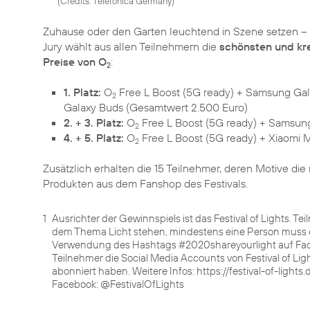
(
Credits: Telefónica Germany
)
Zuhause oder den Garten leuchtend in Szene setzen – de
Jury wählt aus allen Teilnehmern die
schönsten und kr
Preise von O
:
2
1. Platz:
O
Free L Boost (5G ready) + Samsung Ga
2
Galaxy Buds (Gesamtwert 2.500 Euro)
2. + 3. Platz:
O
Free L Boost (5G ready) + Samsung
2
4. + 5. Platz:
O
Free L Boost (5G ready) + Xiaomi M
2
Zusätzlich erhalten die 15 Teilnehmer, deren Motive die
1
Ausrichter der Gewinnspiels ist das Festival of Light
dem Thema Licht stehen, mindestens eine Person muss er
Verwendung des Hashtags #2020shareyourlight auf Fa
Teilnehmer die Social Media Accounts von Festival of Li
abonniert haben. Weitere Infos: https://festival-of-lights.
Facebook: @FestivalOfLights