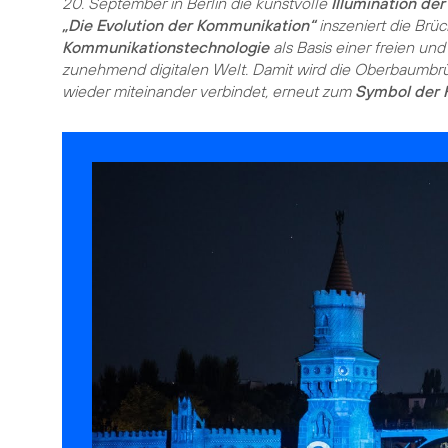
20. September in Berlin die kunstvolle
Illumination d
„Die Evolution der Kommunikation“
inszeniert die Brü
Kommunikationstechnologie
als Basis einer freien un
zunehmend digitalen Welt. Damit wird die Oberbaumbrü
wieder miteinander verbindet, erneut zum
Symbol der F