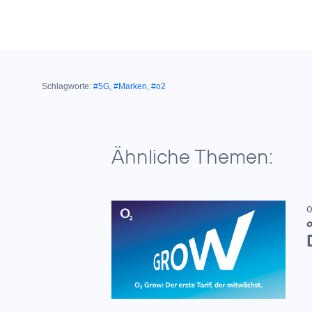
Schlagworte:
#5G
,
#Marken
,
#o2
Ähnliche Themen:
0