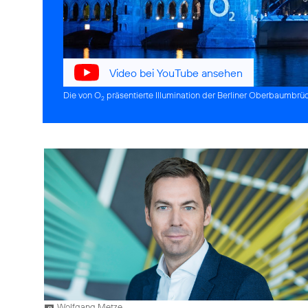
Video bei YouTube ansehen
Die von O
präsentierte Illumination der Berliner Oberbaumbrü
2
Wolfgang Metze