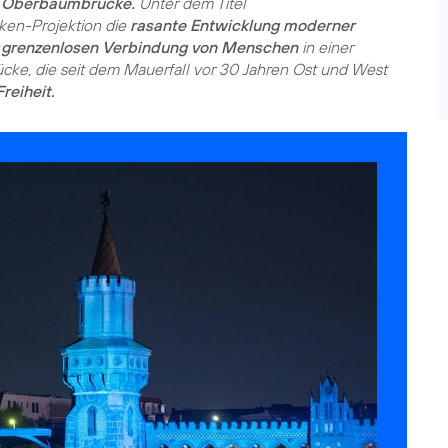
er Oberbaumbrücke.
cken-Projektion die
rasante Entwicklung moderner
d
grenzenlosen Verbindung von Menschen
in einer
cke, die seit dem Mauerfall vor 30 Jahren Ost und West
reiheit.