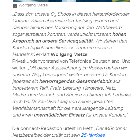
Wolfgang Metze
„Dass sich unsere O
Shops in diesen herausfordernden
2
Corona-Zeiten abermals den Testsieg sichern und
darüber hinaus den Vorsprung auf den Wettbewerb
sogar ausbauen konnten, verdeutlicht unseren
hohen
Anspruch an unsere Servicequalität
: Wir stellen den
Kunden täglich aufs Neue ins Zentrum unseres
Handelns“
, erklärt
Wolfgang Metze
,
Privatkundenvorstand von Telefónica Deutschland. Und
weiter:
„Mit dieser Auszeichnung im Rücken gehen wir
unseren Weg konsequent weiter, unseren O
Kunden
2
jederzeit ein
hervorragendes Gesamterlebnis
aus
innovativem Tarif, Preis-Leistung, Hardware, Netz,
Marke, dem Vertrieb und Service zu bieten. Ich bedanke
mich bei Dr. Kai-Uwe Laag und seiner gesamten
Vertriebsmannschaft für die herausragende Leistung
und ihren
unermüdlichen Einsatz
für unsere Kunden.“
Die connect-Redaktion urteilt im Heft:
„Der Münchner
Netzbetreiber, der unlängst sein
25-jähriges