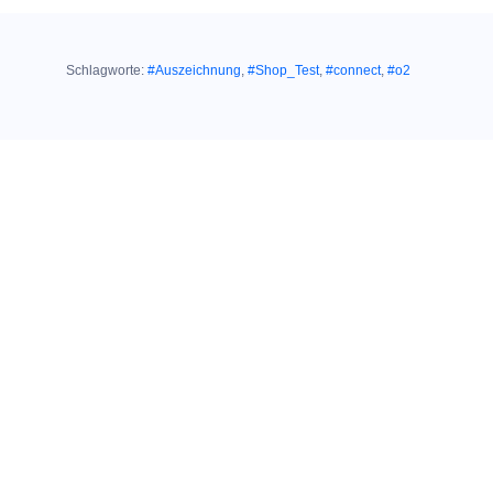
Schlagworte:
#Auszeichnung
,
#Shop_Test
,
#connect
,
#o2
Ähnliche Themen:
12. Mai 2020
CONNECT KUNDENBAROMETER
INTERNET B2B 2020:
O
Business stürmt
2
auf die
Siegertreppe
08. April 2020