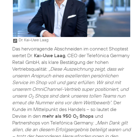
Dr. Kai-Uwe Laag
Das hervorragende Abschneiden im connect Shoptest
wertet Dr.
Kai-Uwe Laag
, CEO der Telefónica Germany
Retail GmbH, als klare Bestätigung der hohen
Vertriebsqualität:
„Diese Auszeichnung zeigt, dass wir
unseren Anspruch eines exzellenten persönlichen
Service im Shop voll und ganz erfüllen. Wir sind mit
unserem OmniChannel-Vertrieb super positioniert, und
unsere O
Shops sind dank unseres tollen Teams nun
2
erneut die Nummer eins vor dem Wettbewerb“
. Der
Kunde im Mittelpunkt des Handels – so lautet die
Devise in den
mehr als 950 O
Shops
und
2
Partnershops von Telefónica Germany:
„Mein Dank gilt
allen, die an diesem Erfolgsergebnis beteiligt waren und
– trotz der besonderen Herausforderungen in den