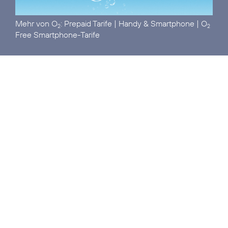
Mehr von O
:
Prepaid Tarife
|
Handy & Smartphone
|
O
2
2
Free Smartphone-Tarife