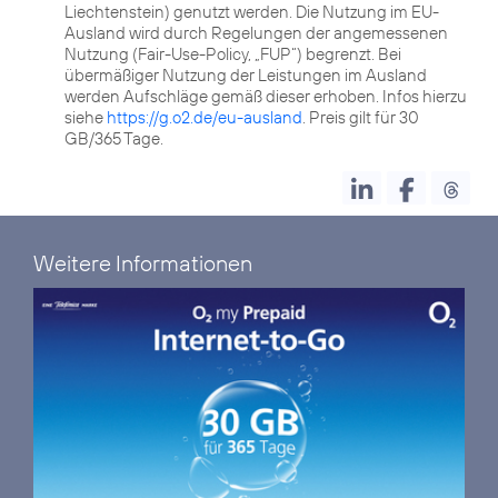
Liechtenstein) genutzt werden. Die Nutzung im EU-
Ausland wird durch Regelungen der angemessenen
Nutzung (Fair-Use-Policy, „FUP“) begrenzt. Bei
übermäßiger Nutzung der Leistungen im Ausland
werden Aufschläge gemäß dieser erhoben. Infos hierzu
siehe
https://g.o2.de/eu-ausland
. Preis gilt für 30
GB/365 Tage.
Weitere Informationen