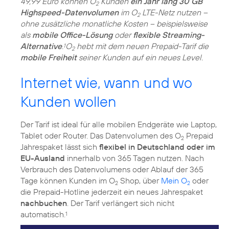
49,99 Euro können O
Kunden
ein Jahr lang 30 GB
2
Highspeed-Datenvolumen
im O
LTE-Netz nutzen –
2
ohne zusätzliche monatliche Kosten – beispielsweise
als
mobile Office-Lösung
oder
flexible Streaming-
Alternative
.
O
hebt mit dem neuen Prepaid-Tarif die
1
2
mobile Freiheit
seiner Kunden auf ein neues Level.
Internet wie, wann und wo
Kunden wollen
Der Tarif ist ideal für alle mobilen Endgeräte wie Laptop,
Tablet oder Router. Das Datenvolumen des O
Prepaid
2
Jahrespaket lässt sich
flexibel in Deutschland oder im
EU-Ausland
innerhalb von 365 Tagen nutzen. Nach
Verbrauch des Datenvolumens oder Ablauf der 365
Tage können Kunden im O
Shop, über
Mein O
oder
2
2
die Prepaid-Hotline jederzeit ein neues Jahrespaket
nachbuchen
. Der Tarif verlängert sich nicht
automatisch.
1