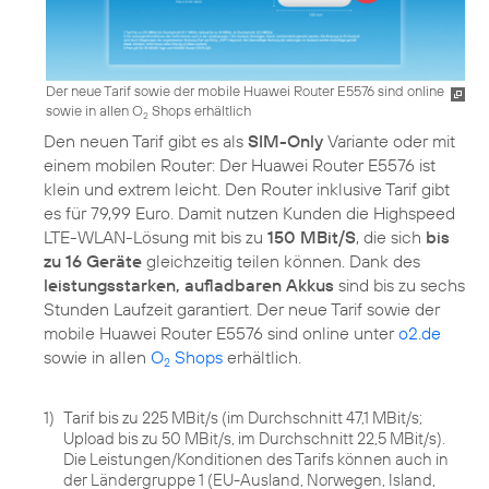
Der neue Tarif sowie der mobile Huawei Router E5576 sind online
sowie in allen O
Shops erhältlich
2
Den neuen Tarif gibt es als
SIM-Only
Variante oder mit
einem mobilen Router: Der Huawei Router E5576 ist
klein und extrem leicht. Den Router inklusive Tarif gibt
es für 79,99 Euro. Damit nutzen Kunden die Highspeed
LTE-WLAN-Lösung mit bis zu
150 MBit/S
, die sich
bis
zu 16 Geräte
gleichzeitig teilen können. Dank des
leistungsstarken, aufladbaren Akkus
sind bis zu sechs
Stunden Laufzeit garantiert. Der neue Tarif sowie der
mobile Huawei Router E5576 sind online unter
o2.de
sowie in allen
O
Shops
erhältlich.
2
1)
Tarif bis zu 225 MBit/s (im Durchschnitt 47,1 MBit/s;
Upload bis zu 50 MBit/s, im Durchschnitt 22,5 MBit/s).
Die Leistungen/Konditionen des Tarifs können auch in
der Ländergruppe 1 (EU-Ausland, Norwegen, Island,