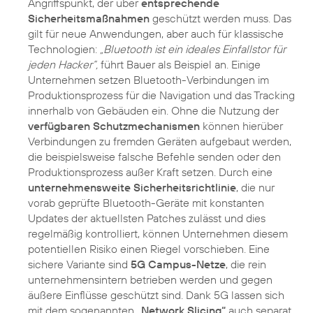
Angriffspunkt, der über
entsprechende
Sicherheitsmaßnahmen
geschützt werden muss. Das
gilt für neue Anwendungen, aber auch für klassische
Technologien:
„Bluetooth ist ein ideales Einfallstor für
jeden Hacker“,
führt Bauer als Beispiel an. Einige
Unternehmen setzen Bluetooth-Verbindungen im
Produktionsprozess für die Navigation und das Tracking
innerhalb von Gebäuden ein. Ohne die Nutzung der
verfügbaren Schutzmechanismen
können hierüber
Verbindungen zu fremden Geräten aufgebaut werden,
die beispielsweise falsche Befehle senden oder den
Produktionsprozess außer Kraft setzen. Durch eine
unternehmensweite Sicherheitsrichtlinie
, die nur
vorab geprüfte Bluetooth-Geräte mit konstanten
Updates der aktuellsten Patches zulässt und dies
regelmäßig kontrolliert, können Unternehmen diesem
potentiellen Risiko einen Riegel vorschieben. Eine
sichere Variante sind
5G Campus-Netze
, die rein
unternehmensintern betrieben werden und gegen
äußere Einflüsse geschützt sind. Dank 5G lassen sich
mit dem sogenannten
„Network Slicing“
auch separat