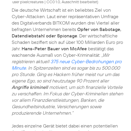
user pixelcreatures
|
CC0 1.0, Ausschnitt bearbeitet
)
Die deutsche Wirtschaft ist ein beliebtes Ziel von
Cyber-Attacken. Laut einer repräsentativen Umfrage
des Digitalverbands BITKOM wurden drei Viertel aller
befragten Unternehmen bereits
Opfer von Sabotage,
Datendiebstahl oder Spionage
. Der wirtschaftliche
Schaden beziffert sich auf über 100 Milliarden Euro pro
Jahr.
Hans-Peter Bauer von McAfee
bestätigt das
wachsende Ausmaß von Cyber-Kriminalität:
„Wir
registrieren aktuell
375 neue Cyber-Bedrohungen pro
Minute
. In Spitzenzeiten sind es sogar bis zu 500.000
pro Stunde. Ging es Hackern früher meist nur um das
eigene Ego, so sind heutzutage 90 Prozent aller
Angriffe kriminell
motiviert, um sich finanzielle Vorteile
zu verschaffen. Im Fokus der Cyber-Kriminellen stehen
vor allem Finanzdienstleistungen, Banken, die
Gesundheitsindustrie, Versicherungen sowie
produzierende Unternehmen.“
Jedes einzelne Gerät bietet dabei einen potentiellen