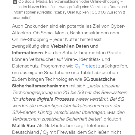
Ob Social Media, Banktransaktionen oder Online-Shopping –
jeder Nutzer hinterlässt zwangsläufig eine Vielzahl an Daten und
Informationen (
Credits: Pixabay User rupixen
|
CC0 1.0, Ausschnitt
bearbeitet
)
Auch Endkunden sind ein potentielles Ziel von Cyber-
Attacken. Ob Social Media, Banktransaktionen oder
Online-Shopping – jeder Nutzer hinterlässt
zwangsläufig eine
Vielzahl an Daten und
Informationen
. Für den Schutz ihrer mobilen Geräte
können Verbraucher auf Viren-, Identitäts- und
Datenschutz-Programme wie
O
Protect
zurückgreifen,
2
um das eigene Smartphone und Tablet abzusichern.
Zudem bringen Technologien wie
5G zusätzliche
Sicherheitsmechanismen
mit sich:
„Jeder einzelne
Technologiesprung von 2G bis 5G hat das Bewusstsein
für
sichere digitale Prozesse
weiter verstärkt. Bei 5G
werden die eindeutigen Identifikationsnummern der
SIM-Karten künftig verschlüsselt übertragen, was den
Verbrauchern zusätzliche Sicherheit bietet“,
erläutert
Mallik Rao
. Als Netzbetreiber sorgt Telefónica
Deutschland / O
mit Firewalls, dem Schließen nicht
2