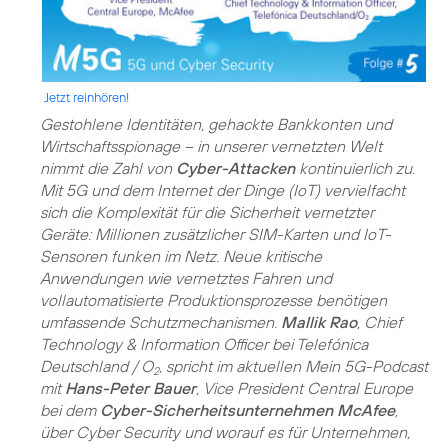
Jetzt reinhören!
Gestohlene Identitäten, gehackte Bankkonten und
Wirtschaftsspionage – in unserer vernetzten Welt
nimmt die Zahl von
Cyber-Attacken
kontinuierlich zu.
Mit 5G und dem Internet der Dinge (IoT) vervielfacht
sich die Komplexität für die Sicherheit vernetzter
Geräte: Millionen zusätzlicher SIM-Karten und IoT-
Sensoren funken im Netz. Neue kritische
Anwendungen wie vernetztes Fahren und
vollautomatisierte Produktionsprozesse benötigen
umfassende Schutzmechanismen.
Mallik Rao
, Chief
Technology & Information Officer bei Telefónica
Deutschland / O
, spricht im aktuellen Mein 5G-Podcast
2
mit
Hans-Peter Bauer
, Vice President Central Europe
bei dem
Cyber-Sicherheitsunternehmen McAfee
,
über Cyber Security und worauf es für Unternehmen,