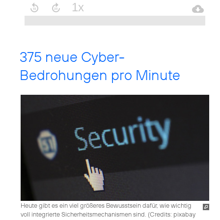
375 neue Cyber-
Bedrohungen pro Minute
Heute gibt es ein viel größeres Bewusstsein dafür, wie wichtig
voll integrierte Sicherheitsmechanismen sind. (
Credits: pixabay