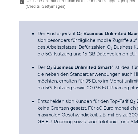
Das neue Unlimited Portfolio ist für jeden Nutzertypen geeignet.
(
Credits: Gettyimages
)
Der Einsteigertarif
O
Business Unlimited Basi
2
sich besonders für tägliche mobile Zugriffe au
des Arbeitsplatzes. Dafür zahlen O
Business Ku
2
die 5G-Nutzung und 15 GB Datenvolumen EU-
Der
O
Business Unlimited Smart
ist ideal f
3
2
die neben den Standardanwendungen auch HD
möchten, erhalten für 35 Euro im Monat unlimi
die 5G-Nutzung sowie 20 GB EU-Roaming plus 
Entscheiden sich Kunden für den Top-Tarif
O
B
2
keine Grenzen gesetzt. Für 60 Euro monatlich 
maximalen Geschwindigkeit, z.B. mit bis zu 30
GB EU-Roaming sowie eine Telefonie- und SMS