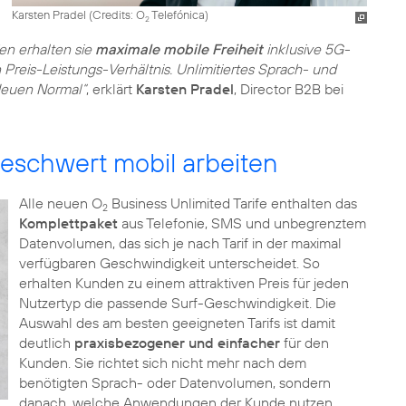
Karsten Pradel (
Credits: O
Telefónica
)
2
en erhalten sie
maximale mobile Freiheit
inklusive 5G-
Preis-Leistungs-Verhältnis. Unlimitiertes Sprach- und
Neuen Normal“
, erklärt
Karsten Pradel
, Director B2B bei
eschwert mobil arbeiten
Alle neuen O
Business Unlimited Tarife enthalten das
2
Komplettpaket
aus Telefonie, SMS und unbegrenztem
Datenvolumen, das sich je nach Tarif in der maximal
verfügbaren Geschwindigkeit unterscheidet. So
erhalten Kunden zu einem attraktiven Preis für jeden
Nutzertyp die passende Surf-Geschwindigkeit. Die
Auswahl des am besten geeigneten Tarifs ist damit
deutlich
praxisbezogener und einfacher
für den
Kunden. Sie richtet sich nicht mehr nach dem
benötigten Sprach- oder Datenvolumen, sondern
danach, welche Anwendungen der Kunde nutzen