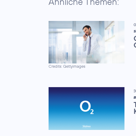
Ähnliche Themen:
0
S
Credits: Gettyimages
3
B