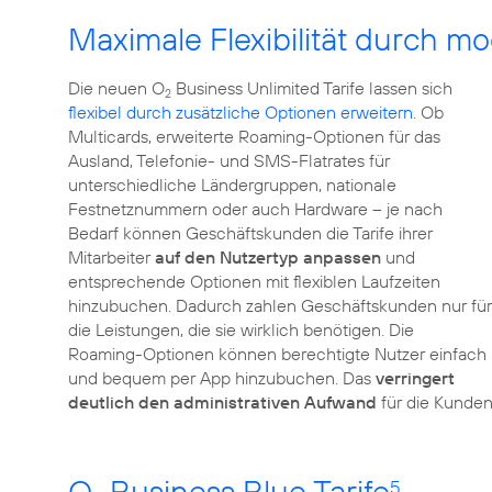
Maximale Flexibilität durch m
Die neuen O
Business Unlimited Tarife lassen sich
2
flexibel durch zusätzliche Optionen erweitern
. Ob
Multicards, erweiterte Roaming-Optionen für das
Ausland, Telefonie- und SMS-Flatrates für
unterschiedliche Ländergruppen, nationale
Festnetznummern oder auch Hardware – je nach
Bedarf können Geschäftskunden die Tarife ihrer
Mitarbeiter
auf den Nutzertyp anpassen
und
entsprechende Optionen mit flexiblen Laufzeiten
hinzubuchen. Dadurch zahlen Geschäftskunden nur für
die Leistungen, die sie wirklich benötigen. Die
Roaming-Optionen können berechtigte Nutzer einfach
und bequem per App hinzubuchen. Das
verringert
deutlich den administrativen Aufwand
für die Kunden
O
Business Blue Tarife
5