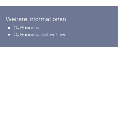
Weitere Informationen
O
Business
2
O
Business Tarifrechner
2