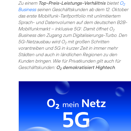
Zu einem
Top-Preis-Leistungs-Verhältnis
bietet
O
2
Business
seinen Geschäftskunden ab dem 12. Oktober
das erste Mobilfunk-Tarifportfolio mit unlimitiertem
Sprach- und Datenvolumen auf dem deutschen B2B-
Mobilfunkmarkt – inklusive 5G
. Damit öffnet O
1
2
Business den Zugang zum Digitalisierungs-Turbo. Den
5G-Netzausbau wird O
mit großen Schritten
2
vorantreiben und 5G in kurzer Zeit in immer mehr
Städten und auch in ländlichen Regionen zu den
Kunden bringen. Wie für Privatkunden gilt auch für
Geschäftskunden:
O
demokratisiert Hightech
.
2