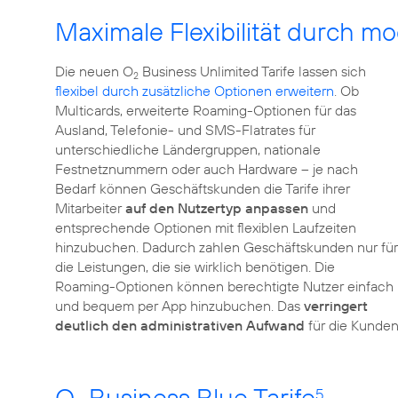
Maximale Flexibilität durch m
Die neuen O
Business Unlimited Tarife lassen sich
2
flexibel durch zusätzliche Optionen erweitern
. Ob
Multicards, erweiterte Roaming-Optionen für das
Ausland, Telefonie- und SMS-Flatrates für
unterschiedliche Ländergruppen, nationale
Festnetznummern oder auch Hardware – je nach
Bedarf können Geschäftskunden die Tarife ihrer
Mitarbeiter
auf den Nutzertyp anpassen
und
entsprechende Optionen mit flexiblen Laufzeiten
hinzubuchen. Dadurch zahlen Geschäftskunden nur für
die Leistungen, die sie wirklich benötigen. Die
Roaming-Optionen können berechtigte Nutzer einfach
und bequem per App hinzubuchen. Das
verringert
deutlich den administrativen Aufwand
für die Kunden
O
Business Blue Tarife
5