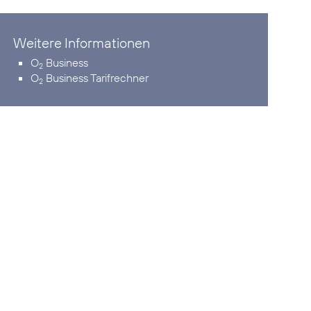
Weitere Informationen
O
Business
2
O
Business Tarifrechner
2