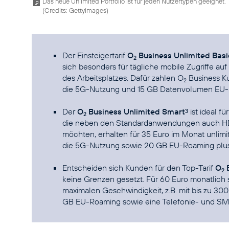
Das neue Unlimited Portfolio ist für jeden Nutzertypen geeignet.
(
Credits: Gettyimages
)
Der Einsteigertarif
O
Business Unlimited Basi
2
sich besonders für tägliche mobile Zugriffe au
des Arbeitsplatzes. Dafür zahlen O
Business Ku
2
die 5G-Nutzung und 15 GB Datenvolumen EU-
Der
O
Business Unlimited Smart
ist ideal f
3
2
die neben den Standardanwendungen auch HD
möchten, erhalten für 35 Euro im Monat unlimi
die 5G-Nutzung sowie 20 GB EU-Roaming plus 
Entscheiden sich Kunden für den Top-Tarif
O
B
2
keine Grenzen gesetzt. Für 60 Euro monatlich 
maximalen Geschwindigkeit, z.B. mit bis zu 30
GB EU-Roaming sowie eine Telefonie- und SMS