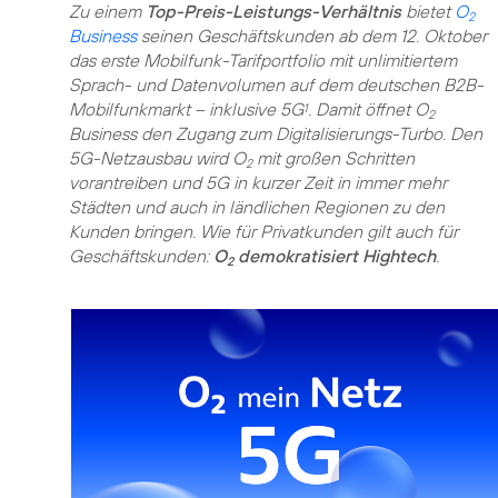
Zu einem
Top-Preis-Leistungs-Verhältnis
bietet
O
2
Business
seinen Geschäftskunden ab dem 12. Oktober
das erste Mobilfunk-Tarifportfolio mit unlimitiertem
Sprach- und Datenvolumen auf dem deutschen B2B-
Mobilfunkmarkt – inklusive 5G
. Damit öffnet O
1
2
Business den Zugang zum Digitalisierungs-Turbo. Den
5G-Netzausbau wird O
mit großen Schritten
2
vorantreiben und 5G in kurzer Zeit in immer mehr
Städten und auch in ländlichen Regionen zu den
Kunden bringen. Wie für Privatkunden gilt auch für
Geschäftskunden:
O
demokratisiert Hightech
.
2