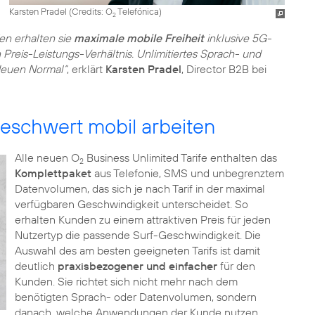
Karsten Pradel (
Credits: O
Telefónica
)
2
en erhalten sie
maximale mobile Freiheit
inklusive 5G-
Preis-Leistungs-Verhältnis. Unlimitiertes Sprach- und
Neuen Normal“
, erklärt
Karsten Pradel
, Director B2B bei
eschwert mobil arbeiten
Alle neuen O
Business Unlimited Tarife enthalten das
2
Komplettpaket
aus Telefonie, SMS und unbegrenztem
Datenvolumen, das sich je nach Tarif in der maximal
verfügbaren Geschwindigkeit unterscheidet. So
erhalten Kunden zu einem attraktiven Preis für jeden
Nutzertyp die passende Surf-Geschwindigkeit. Die
Auswahl des am besten geeigneten Tarifs ist damit
deutlich
praxisbezogener und einfacher
für den
Kunden. Sie richtet sich nicht mehr nach dem
benötigten Sprach- oder Datenvolumen, sondern
danach, welche Anwendungen der Kunde nutzen