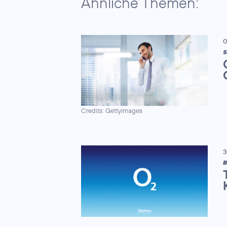
Ähnliche Themen:
0
S
Credits: Gettyimages
3
B