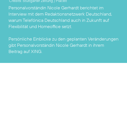
Credits: Stuttgarter Zeitung / Placeit
Personalvorständin Nicole Gerhardt berichtet im
Interview mit dem Redaktionsnetzwerk Deutschland
,
warum Telefónica Deutschland auch in Zukunft auf
Flexibilität und Homeoffice setzt.
Persönliche Einblicke zu den geplanten Veränderungen
gibt Personalvorständin Nicole Gerhardt in ihrem
Beitrag auf
XING
.