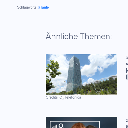
Schlagworte:
#Tarife
Ähnliche Themen:
0
M
Credits: O
Telefónica
2
2
D