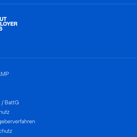
AMP
 / BattG
hutz
geberverfahren
chutz