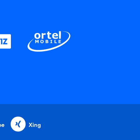
be
Xing