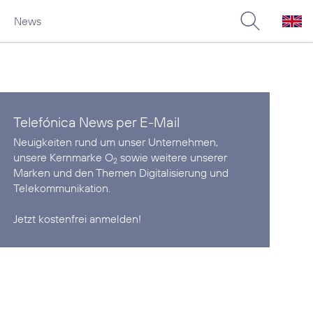
News
Telefónica News per E-Mail
Neuigkeiten rund um unser Unternehmen,
unsere Kernmarke O
sowie weitere unserer
2
Marken und den Themen Digitalisierung und
Telekommunikation.
Jetzt kostenfrei anmelden!