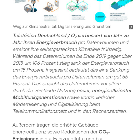
Weg zur Klimaneutralität: Digitalisierung und Grünstrom
Telefónica Deutschland / O
verbessert von Jahr zu
2
Jahr ihren Energieverbrauch
pro Datenvolumen und
erreicht ihre selbstgesteckten Klimaziele frühzeitig.
Während das Datenvolumen bis Ende 2019 gegenüber
2015 um 106 Prozent stieg sank der Energieverbrauch
um 15 Prozent. Insgesamt bedeutet das eine Senkung
des Energieverbrauchs pro Datenvolumen um gut 56
Prozent. Dies erreicht das Unternehmen vor allem
durch die verstärkte Nutzung
neuer, energieeffizienter
Mobilfunkgenerationen
sowie kontinuierlicher
Modernisierung und Digitalisierung beim
Telekommunikationsnetz und in den Rechenzentren.
Außerdem tragen die erhöhte Gebäude-
Energieeffizienz sowie Reduktionen der
CO
-
2
Emissionen
in der Fahrzeugflotte und bei