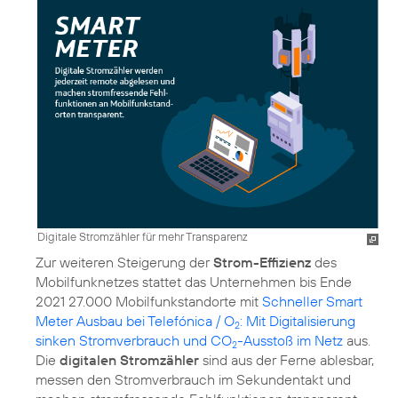
Digitale Stromzähler für mehr Transparenz
Zur weiteren Steigerung der
Strom-Effizienz
des
Mobilfunknetzes stattet das Unternehmen bis Ende
2021 27.000 Mobilfunkstandorte mit
Schneller Smart
Meter Ausbau bei Telefónica / O
: Mit Digitalisierung
2
sinken Stromverbrauch und CO
-Ausstoß im Netz
aus.
2
Die
digitalen Stromzähler
sind aus der Ferne ablesbar,
messen den Stromverbrauch im Sekundentakt und