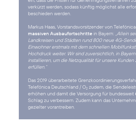
ein, dass die Fristen für Genehmigungsverfahren zu
verkürzt werden, sodass künftig möglichst alle erf
beschieden werden.
Markus Haas, Vorstandsvorsitzender von Telefónic
massiven Ausbaufortschritte
in Bayern:
„Allein se
Landkreisen und Städten rund 800 neue 4G-Sender
Einwohner erstmals mit dem schnellen Mobilfunksta
Hochdruck weiter. Wir sind zuversichtlich, in Baye
installieren, um die Netzqualität für unsere Kunde
erfüllen.“
Das 2019 überarbeitete Grenzkoordinierungsverfa
Telefónica Deutschland / O
zudem, die Sendeleis
2
erhöhen und damit die Versorgung für bundesweit
Schlag zu verbessern. Zudem kann das Unterneh
gezielter vorantreiben.