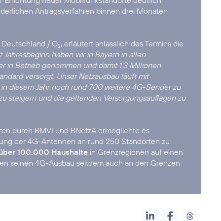
r Errichtung neuer Mobilfunkstandorte deutlich
orderlichen Antragsverfahren binnen drei Monaten
a Deutschland / O
, erläutert anlässlich des Termins die
2
it Jahresbeginn haben wir in Bayern in allen
 in Betrieb genommen und damit 1,3 Millionen
ndard versorgt. Unser Netzausbau läuft mit
rn in diesem Jahr noch rund 700 weitere 4G-Sender zu
n zu steigern und die geltenden Versorgungsauflagen zu
hren durch BMVI und BNetzA ermöglichte es
tung der 4G-Antennen an rund 250 Standorten zu
über 100.000 Haushalte
in Grenzregionen auf einen
men seinen 4G-Ausbau seitdem auch an den Grenzen