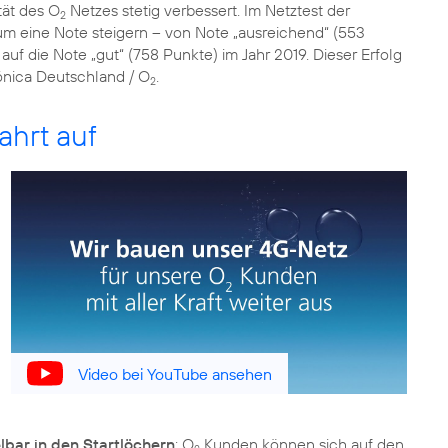
tät des O
Netzes stetig verbessert. Im Netztest der
2
 um eine Note steigern – von Note „ausreichend“ (553
auf die Note „gut“ (758 Punkte) im Jahr 2019. Dieser Erfolg
fónica Deutschland / O
.
2
ahrt auf
Video bei YouTube ansehen
bar in den Startlöchern
: O
Kunden können sich auf den