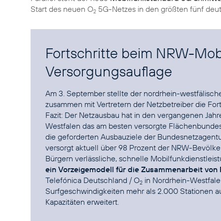
Start des neuen O
5G-Netzes in den größten fünf deut
2
Fortschritte beim NRW-Mobi
Versorgungsauflage
Am 3. September stellte der nordrhein-westfälisc
zusammen mit Vertretern der Netzbetreiber die For
Fazit: Der Netzausbau hat in den vergangenen Jahr
Westfalen das am besten versorgte Flächenbundesl
die geforderten Ausbauziele der Bundesnetzagentu
versorgt aktuell über 98 Prozent der NRW-Bevölker
Bürgern verlässliche, schnelle Mobilfunkdienstlei
ein Vorzeigemodell für die Zusammenarbeit von 
Telefónica Deutschland / O
in Nordrhein-Westfale
2
Surfgeschwindigkeiten mehr als 2.000 Stationen a