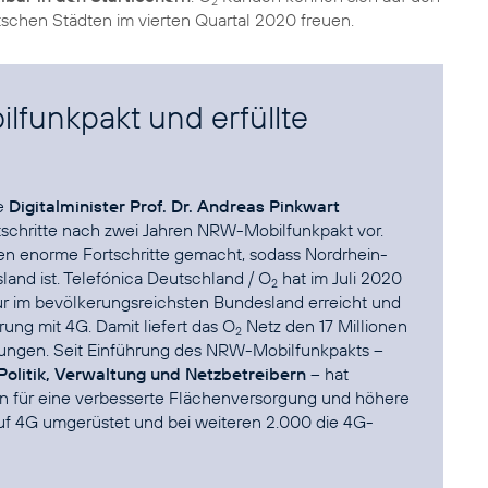
2
schen Städten im vierten Quartal 2020 freuen.
lfunkpakt und erfüllte
he
Digitalminister Prof. Dr. Andreas Pinkwart
tschritte nach zwei Jahren NRW-Mobilfunkpakt vor.
en enorme Fortschritte gemacht, sodass Nordrhein-
and ist. Telefónica Deutschland / O
hat im Juli 2020
2
r im bevölkerungsreichsten Bundesland erreicht und
ung mit 4G. Damit liefert das O
Netz den 17 Millionen
2
stungen. Seit Einführung des NRW-Mobilfunkpakts –
Politik, Verwaltung und Netzbetreibern
– hat
n für eine verbesserte Flächenversorgung und höhere
uf 4G umgerüstet und bei weiteren 2.000 die 4G-