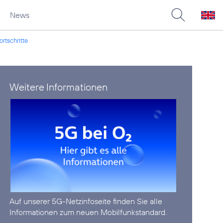
News
rtschritte
Weitere Informationen
Auf unserer
5G-Netzinfoseite
finden Sie alle
Informationen zum neuen Mobilfunkstandard.