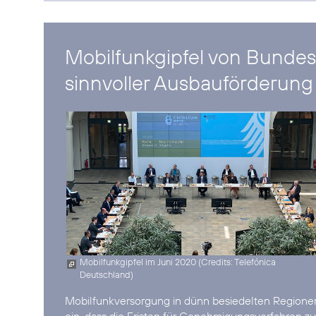
Mobilfunkgipfel von Bundes
sinnvoller Ausbauförderung
Mobilfunkgipfel im Juni 2020 (
Credits: Telefónica
Deutschland
)
Mobilfunkversorgung in dünn besiedelten Regionen