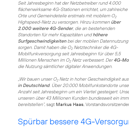
Seit Jahresbeginn hat der Netzbetreiber rund 4.000
flächenwirksame 4G-Stationen errichtet, um zahlreiche
Orte und Gemeindeteile erstmals mit mobilem O
2
Highspeed-Netz zu versorgen. Hinzu kommen
über
2.000 weitere 4G-Sender
, die an bestehenden
Standorten für mehr Kapazitäten und
höhere
Surfgeschwindigkeiten
bei der mobilen Datennutzung
sorgen. Damit haben die O
Netztechniker die 4G-
2
Mobilfunkversorgung seit Jahresbeginn für über 5,5
Millionen Menschen im O
Netz verbessert. Der
4G-Mob
2
die Nutzung sämtlicher digitaler Anwendungen.
„Wir bauen unser O
Netz in hoher Geschwindigkeit aus
2
in Deutschland
. Über 20.000 Mobilfunkstandorte unser
Anzahl seit Jahresbeginn um ein Viertel gesteigert. Uns
unseren über 43 Millionen Kunden bundesweit ein imm
bereitstellen“
, sagt
Markus Haas
, Vorstandsvorsitzende
Spürbar bessere 4G-Versorgu