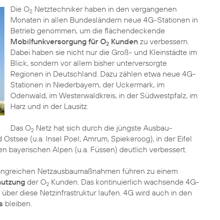
Die O
Netztechniker haben in den vergangenen
2
Monaten in allen Bundesländern neue 4G-Stationen in
Betrieb genommen, um die flächendeckende
Mobilfunkversorgung für O
Kunden
zu verbessern.
2
Dabei haben sie nicht nur die Groß- und Kleinstädte im
Blick, sondern vor allem bisher unterversorgte
Regionen in Deutschland. Dazu zählen etwa neue 4G-
Stationen in Niederbayern, der Uckermark, im
Odenwald, im Westerwaldkreis, in der Südwestpfalz, im
Harz und in der Lausitz.
Das O
Netz hat sich durch die jüngste Ausbau-
2
Ostsee (u.a. Insel Poel, Amrum, Spiekeroog), in der Eifel
 den bayerischen Alpen (u.a. Füssen) deutlich verbessert.
mfangreichen Netzausbaumaßnahmen führen zu einem
nutzung
der O
Kunden. Das kontinuierlich wachsende 4G-
2
 über diese Netzinfrastruktur laufen. 4G wird auch in den
s
bleiben.