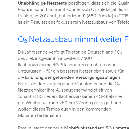
Unabhängige Netztests
bestätigen, dass sich die Quali
Fachzeitschrift connect konnte sich O
zuletzt jährlich
2
Punkte) in 2017 auf „befriedigend“ (680 Punkte) in 2018 
ist ein Resultat des fokussierten Netzausbaus von Tele
O
Netzausbau nimmt weiter F
2
Bis Jahresende verfolgt Telefónica Deutschland / O
2
das Ziel, insgesamt mindestens 7.600
flächenwirksame 4G-Stationen zu errichten oder
umzurüsten – für ein besseres Netzerlebnis sowie für
die
Erfüllung der geltenden Versorgungsauflagen
.
Bereits in den vergangenen Monaten haben die O
2
Netztechniker ihre Ausbaugeschwindigkeit von
zunächst 50 neuen, flächenwirksamen 4G-Stationen
pro Woche auf rund 250 pro Woche gesteigert und
wollen dieses Tempo auch in den kommenden
Monaten beibehalten.
Parallel steht der neue
Mobilfunkstandard 5G unmittel