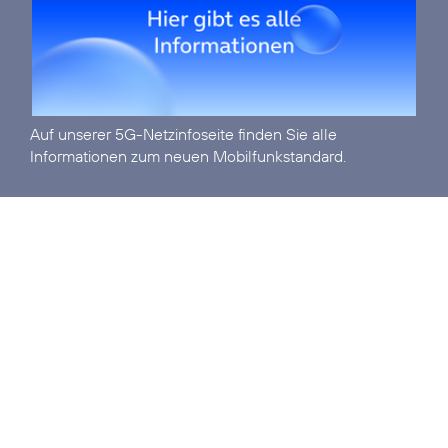
Auf unserer
5G-Netzinfoseite
finden Sie alle
Informationen zum neuen Mobilfunkstandard.