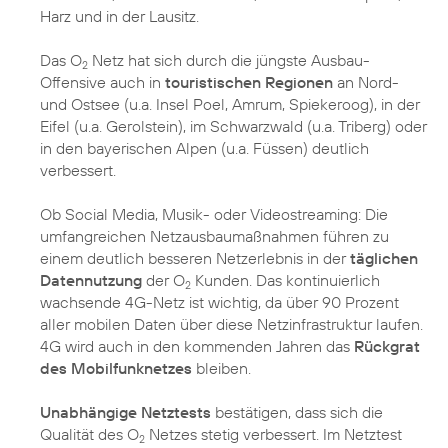
Harz und in der Lausitz.
Das O
Netz hat sich durch die jüngste Ausbau-
2
Offensive auch in
touristischen Regionen
an Nord-
und Ostsee (u.a. Insel Poel, Amrum, Spiekeroog), in der
Eifel (u.a. Gerolstein), im Schwarzwald (u.a. Triberg) oder
in den bayerischen Alpen (u.a. Füssen) deutlich
verbessert.
Ob Social Media, Musik- oder Videostreaming: Die
umfangreichen Netzausbaumaßnahmen führen zu
einem deutlich besseren Netzerlebnis in der
täglichen
Datennutzung
der O
Kunden. Das kontinuierlich
2
wachsende 4G-Netz ist wichtig, da über 90 Prozent
aller mobilen Daten über diese Netzinfrastruktur laufen.
4G wird auch in den kommenden Jahren das
Rückgrat
des Mobilfunknetzes
bleiben.
Unabhängige Netztests
bestätigen, dass sich die
Qualität des O
Netzes stetig verbessert. Im Netztest
2