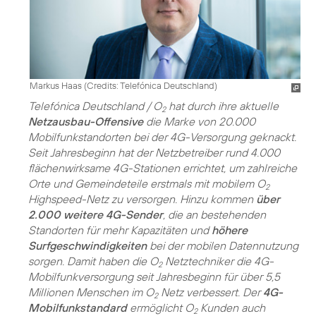
Markus Haas (
Credits: Telefónica Deutschland
)
Telefónica Deutschland / O
hat durch ihre aktuelle
2
Netzausbau-Offensive
die Marke von 20.000
Mobilfunkstandorten bei der 4G-Versorgung geknackt.
Seit Jahresbeginn hat der Netzbetreiber rund 4.000
flächenwirksame 4G-Stationen errichtet, um zahlreiche
Orte und Gemeindeteile erstmals mit mobilem O
2
Highspeed-Netz zu versorgen. Hinzu kommen
über
2.000 weitere 4G-Sender
, die an bestehenden
Standorten für mehr Kapazitäten und
höhere
Surfgeschwindigkeiten
bei der mobilen Datennutzung
sorgen. Damit haben die O
Netztechniker die 4G-
2
Mobilfunkversorgung seit Jahresbeginn für über 5,5
Millionen Menschen im O
Netz verbessert. Der
4G-
2
Mobilfunkstandard
ermöglicht O
Kunden auch
2