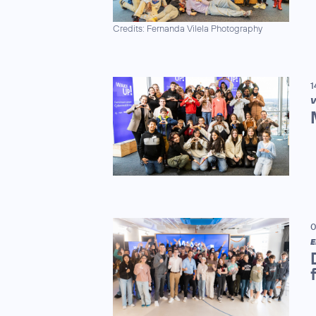
Credits: Fernanda Vilela Photography
1
V
0
E