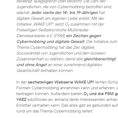
belästigt, ausgegrenzt oder bedroht: Die Zahl der
Jugendlichen, die von Cybermobbing betroffen sind,
wächst:
Jeder vierte der 14- bis 19-Jährigen
hat
digitale Gewalt am eigenen Leibe erlebt. Mit der
Initiative „WAKE UP!“ setzt O
zusammen mit der
2
Freiwilligen Selbstkontrolle Multimedia-
Diensteanbieter e.V. (FSM)
ein Zeichen gegen
Cybermobbing und digitale Gewalt
. Die Initiative zum
Thema Cybermobbing hat das Ziel, digitale
Souveränität von Jugendlichen und den sozialen
Zusammenhalt zu stärken, damit alle
gleichberechtigt
und ohne Angst
an einer zunehmend digitalen
Gesellschaft teilhaben können.
In der
sechsteiligen Webserie WAKE UP!
lernen Schül
Formen Cybermobbing annehmen kann und erfahren, wie
beitragen können. Außerdem bieten
O
und die FSM g
2
YAEZ
eduStories an, anhand derer Interessenten anhan
Ernstfall verhalten kann. Das alles gibt es gebündelt au
rund um das Thema Cybermobbing liefert.