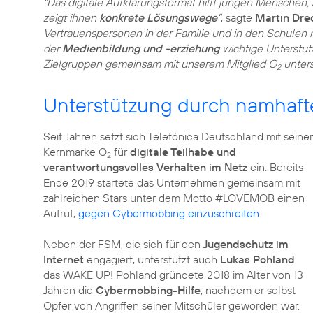
"Das digitale Aufklärungsformat hilft jungen Menschen
zeigt ihnen
konkrete Lösungswege
"
, sagte
Martin Dre
Vertrauenspersonen in der Familie und in den Schulen 
der
Medienbildung und -erziehung
wichtige Unterstütz
Zielgruppen gemeinsam mit unserem Mitglied O
unters
2
Unterstützung durch namhaft
Seit Jahren setzt sich Telefónica Deutschland mit seiner
Kernmarke O
für
digitale Teilhabe und
2
verantwortungsvolles Verhalten im Netz
ein. Bereits
Ende 2019 startete das Unternehmen gemeinsam mit
zahlreichen Stars unter dem Motto #LOVEMOB einen
Aufruf,
gegen Cybermobbing einzuschreiten.
Neben der FSM, die sich für den
Jugendschutz im
Internet
engagiert, unterstützt auch
Lukas Pohland
das WAKE UP! Pohland gründete 2018 im Alter von 13
Jahren die
Cybermobbing-Hilfe
, nachdem er selbst
Opfer von Angriffen seiner Mitschüler geworden war.