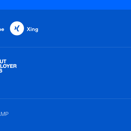
be
Xing
AMP