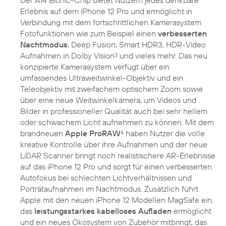
Der A14 Bionic-Chip bietet Nutzern jedes denkbare
Erlebnis auf dem iPhone 12 Pro und ermöglicht in
Verbindung mit dem fortschrittlichen Kamerasystem
Fotofunktionen wie zum Beispiel einen
verbesserten
Nachtmodus
, Deep Fusion, Smart HDR3, HDR-Video
Aufnahmen in Dolby Vision
und vieles mehr. Das neu
3
konzipierte Kamerasystem verfügt über ein
umfassendes Ultraweitwinkel-Objektiv und ein
Teleobjektiv mit zweifachem optischem Zoom sowie
über eine neue Weitwinkelkamera, um Videos und
Bilder in professioneller Qualität auch bei sehr hellem
oder schwachem Licht aufnehmen zu können. Mit dem
brandneuen
Apple ProRAW
haben Nutzer die volle
4
kreative Kontrolle über ihre Aufnahmen und der neue
LiDAR Scanner bringt noch realistischere AR-Erlebnisse
auf das iPhone 12 Pro und sorgt für einen verbesserten
Autofokus bei schlechten Lichtverhältnissen und
Porträtaufnahmen im Nachtmodus. Zusätzlich führt
Apple mit den neuen iPhone 12 Modellen MagSafe ein,
das
leistungsstarkes kabelloses Aufladen
ermöglicht
und ein neues Ökosystem von Zubehör mitbringt, das