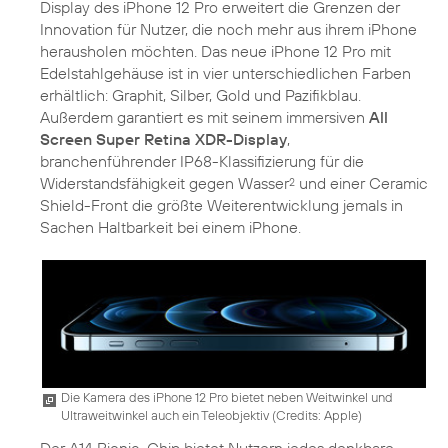
Display des iPhone 12 Pro erweitert die Grenzen der
Innovation für Nutzer, die noch mehr aus ihrem iPhone
herausholen möchten. Das neue iPhone 12 Pro mit
Edelstahlgehäuse ist in vier unterschiedlichen Farben
erhältlich: Graphit, Silber, Gold und Pazifikblau.
Außerdem garantiert es mit seinem immersiven
All
Screen Super Retina XDR-Display
,
branchenführender IP68-Klassifizierung für die
Widerstandsfähigkeit gegen Wasser
und einer Ceramic
2
Shield-Front die größte Weiterentwicklung jemals in
Sachen Haltbarkeit bei einem iPhone.
Die Kamera des iPhone 12 Pro bietet neben Weitwinkel und
Ultraweitwinkel auch ein Teleobjektiv (
Credits: Apple
)