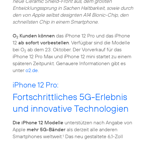
neue Ceramic Shield-Front aus, dem größten
Entwicklungssprung in Sachen Haltbarkeit, sowie durch
den von Apple selbst designten A14 Bionic-Chip, den
schnellsten Chip in einem Smartphone.
O
Kunden können
das iPhone 12 Pro und das iPhone
2
12
ab sofort vorbestellen
. Verfügbar sind die Modelle
bei O
ab dem 23. Oktober. Der Vorverkauf für das
2
iPhone 12 Pro Max und iPhone 12 mini startet zu einem
späteren Zeitpunkt. Genauere Informationen gibt es
unter
o2.de
.
iPhone 12 Pro:
Fortschrittliches 5G-Erlebnis
und innovative Technologien
Die iPhone 12 Modelle
unterstützen nach Angabe von
Apple
mehr 5G-Bänder
als derzeit alle anderen
Smartphones weltweit.
Das neu gestaltete 6,1-Zoll
1