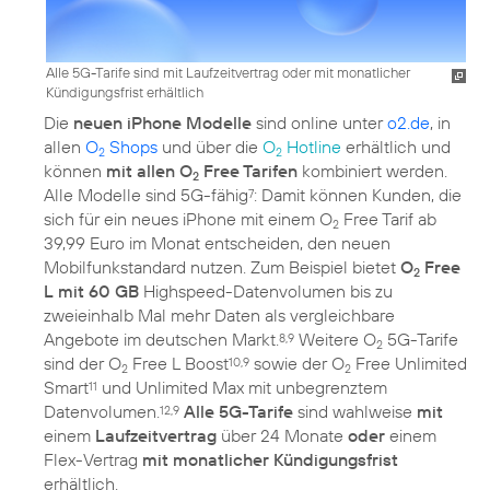
Alle 5G-Tarife sind mit Laufzeitvertrag oder mit monatlicher
Kündigungsfrist erhältlich
Die
neuen iPhone Modelle
sind online unter
o2.de
, in
allen
O
Shops
und über die
O
Hotline
erhältlich und
2
2
können
mit allen O
Free Tarifen
kombiniert werden.
2
Alle Modelle sind 5G-fähig
: Damit können Kunden, die
7
sich für ein neues iPhone mit einem O
Free Tarif ab
2
39,99 Euro im Monat entscheiden, den neuen
Mobilfunkstandard nutzen. Zum Beispiel bietet
O
Free
2
L mit 60 GB
Highspeed-Datenvolumen bis zu
zweieinhalb Mal mehr Daten als vergleichbare
Angebote im deutschen Markt.
Weitere O
5G-Tarife
8,9
2
sind der O
Free L Boost
sowie der O
Free Unlimited
10,9
2
2
Smart
und Unlimited Max mit unbegrenztem
11
Datenvolumen.
Alle 5G-Tarife
sind wahlweise
mit
12,9
einem
Laufzeitvertrag
über 24 Monate
oder
einem
Flex-Vertrag
mit monatlicher Kündigungsfrist
erhältlich.