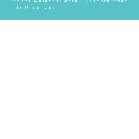
Mehr von O
:
iPhone mit Vertrag
|
O
Free Smartphone-
2
2
Tarife
|
Prepaid Tarife