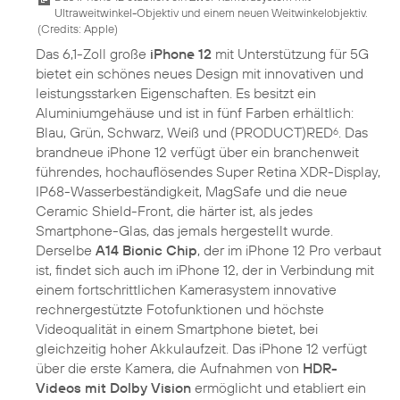
Ultraweitwinkel-Objektiv und einem neuen Weitwinkelobjektiv.
(
Credits: Apple
)
Das 6,1-Zoll große
iPhone 12
mit Unterstützung für 5G
bietet ein schönes neues Design mit innovativen und
leistungsstarken Eigenschaften. Es besitzt ein
Aluminiumgehäuse und ist in fünf Farben erhältlich:
Blau, Grün, Schwarz, Weiß und (PRODUCT)RED
. Das
6
brandneue iPhone 12 verfügt über ein branchenweit
führendes, hochauflösendes Super Retina XDR-Display,
IP68-Wasserbeständigkeit, MagSafe und die neue
Ceramic Shield-Front, die härter ist, als jedes
Smartphone-Glas, das jemals hergestellt wurde.
Derselbe
A14 Bionic Chip
, der im iPhone 12 Pro verbaut
ist, findet sich auch im iPhone 12, der in Verbindung mit
einem fortschrittlichen Kamerasystem innovative
rechnergestützte Fotofunktionen und höchste
Videoqualität in einem Smartphone bietet, bei
gleichzeitig hoher Akkulaufzeit. Das iPhone 12 verfügt
über die erste Kamera, die Aufnahmen von
HDR-
Videos mit Dolby Vision
ermöglicht und etabliert ein