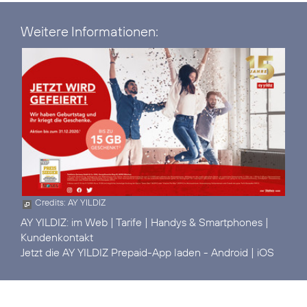
Weitere Informationen:
Credits: AY YILDIZ
AY YILDIZ:
im Web
|
Tarife
|
Handys & Smartphones
|
Kundenkontakt
Jetzt die AY YILDIZ Prepaid-App laden -
Android
|
iOS