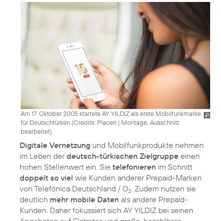
Am 17. Oktober 2005 startete AY YILDIZ als erste Mobilfunkmarke
für Deutschtürken (
Credits: Placeit
|
Montage, Ausschnitt
bearbeitet
)
Digitale Vernetzung
und Mobilfunkprodukte nehmen
im Leben der
deutsch-türkischen Zielgruppe
einen
hohen Stellenwert ein. Sie
telefonieren
im Schnitt
doppelt so viel
wie Kunden anderer Prepaid-Marken
von Telefónica Deutschland / O
. Zudem nutzen sie
2
deutlich
mehr mobile Daten
als andere Prepaid-
Kunden. Daher fokussiert sich AY YILDIZ bei seinen
Angeboten auf Flatrates und große, bezahlbare