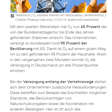
Telefónica / O
arbeitet intensiv am Netzausbau. (
Antennenfoto /
2
Credits: Pixabay User stux
|
CC0 1.0, Ausschnitt bearbeitet
)
Mit dem zweiten Meilenstein hat O
nun
65 Prozent
der
2
von der Bundesnetzagentur bis Ende des Jahres
geforderten Stationen erreicht. Das Unternehmen
versorgt so bundesweit rund
95 Prozent der
Bevölkerung
mit 4G. Damit ist O
auf einem guten Weg
2
hin zu den geforderten 98 Prozent der Haushalte. Allein
in den vergangenen zwei Monaten konnte O
die
2
Versorgung in Deutschland um drei Prozentpunkte
erhöhen.
Bei der
Versorgung entlang der Verkehrswege
stellen
sich dem Unternehmen zusätzliche Herausforderungen.
Diese betreffen zum Beispiel das Erschließen möglicher
Standorte, das Berücksichtigen von
Naturschutzvorgaben sowie die Koordination mit
anderen Beteiligten. Hier ist oft auch das