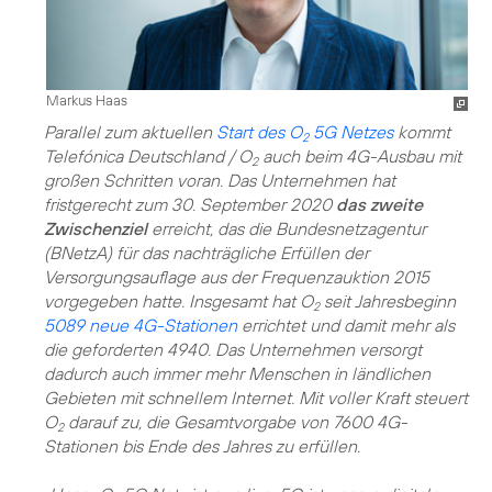
Markus Haas
Parallel zum aktuellen
Start des O
5G Netzes
kommt
2
Telefónica Deutschland / O
auch beim 4G-Ausbau mit
2
großen Schritten voran. Das Unternehmen hat
fristgerecht zum 30. September 2020
das zweite
Zwischenziel
erreicht, das die Bundesnetzagentur
(BNetzA) für das nachträgliche Erfüllen der
Versorgungsauflage aus der Frequenzauktion 2015
vorgegeben hatte. Insgesamt hat O
seit Jahresbeginn
2
5089 neue 4G-Stationen
errichtet und damit mehr als
die geforderten 4940. Das Unternehmen versorgt
dadurch auch immer mehr Menschen in ländlichen
Gebieten mit schnellem Internet. Mit voller Kraft steuert
O
darauf zu, die Gesamtvorgabe von 7600 4G-
2
Stationen bis Ende des Jahres zu erfüllen.