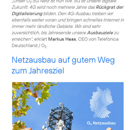
„Unser O
5G Netz ist nun live. 5G ist unsere digitale
2
Zukunft. 4G wird noch mehrere Jahre das
Rückgrat der
Digitalisierung
bilden. Den 4G-Ausbau treiben wir
ebenfalls weiter voran und bringen schnelles Internet in
immer mehr ländliche Gebiete. Wir sind sehr
zuversichtlich, bis Jahresende unsere
Ausbauziele
zu
erreichen“
, erklärt
Markus Haas
, CEO von Telefónica
Deutschland / O
.
2
Netzausbau auf gutem Weg
zum Jahresziel