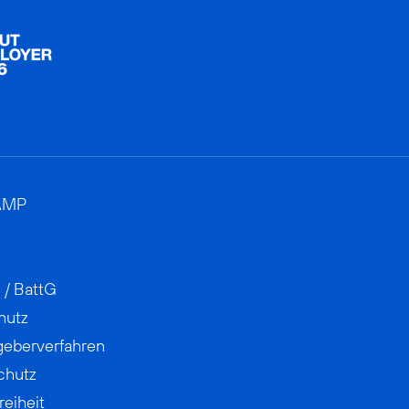
AMP
 / BattG
hutz
geberverfahren
chutz
reiheit