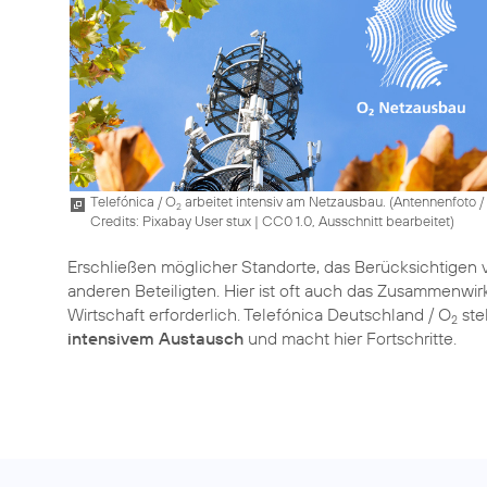
Telefónica / O
arbeitet intensiv am Netzausbau. (
Antennenfoto /
2
Credits: Pixabay User stux
|
CC0 1.0, Ausschnitt bearbeitet
)
Erschließen möglicher Standorte, das Berücksichtigen 
anderen Beteiligten. Hier ist oft auch das Zusammenwir
Wirtschaft erforderlich. Telefónica Deutschland / O
ste
2
intensivem Austausch
und macht hier Fortschritte.