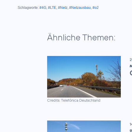
Schlagworte:
#4G
,
#LTE
,
#Netz
,
#Netzausbau
,
#o2
Ähnliche Themen:
2
Credits: Telefónica Deutschland
1
U