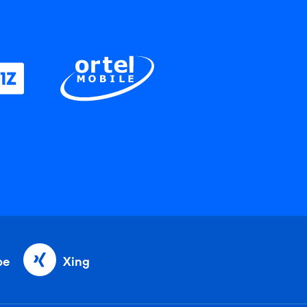
be
Xing