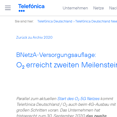
Unternehmen
Netze
Nach
Sie sind hier:
Telefónica Deutschland
Telefónica Deutschland Ne
Zurück zu Archiv 2020
BNetzA-Versorgungsauflage:
O
erreicht zweiten Meilenst
2
Parallel zum aktuellen
Start des O
5G Netzes
kommt
2
Telefónica Deutschland / O
auch beim 4G-Ausbau mit
2
großen Schritten voran. Das Unternehmen hat
fristgerecht zum 30. September 2020
das zweite