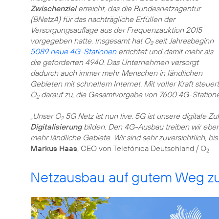
Zwischenziel
erreicht, das die Bundesnetzagentur
(BNetzA) für das nachträgliche Erfüllen der
Versorgungsauflage aus der Frequenzauktion 2015
vorgegeben hatte. Insgesamt hat O
seit Jahresbeginn
2
5089 neue 4G-Stationen
errichtet und damit mehr als
die geforderten 4940. Das Unternehmen versorgt
dadurch auch immer mehr Menschen in ländlichen
Gebieten mit schnellem Internet. Mit voller Kraft steuert
O
darauf zu, die Gesamtvorgabe von 7600 4G-Stationen
2
„Unser O
5G Netz ist nun live. 5G ist unsere digitale 
2
Digitalisierung
bilden. Den 4G-Ausbau treiben wir ebenf
mehr ländliche Gebiete. Wir sind sehr zuversichtlich, b
Markus Haas
, CEO von Telefónica Deutschland / O
.
2
Netzausbau auf gutem Weg zu