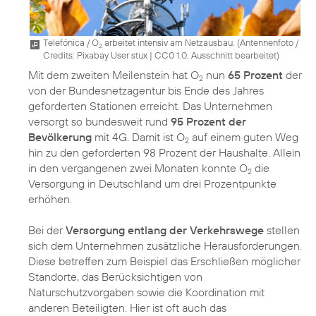
Telefónica / O
arbeitet intensiv am Netzausbau. (
Antennenfoto /
2
Credits: Pixabay User stux
|
CC0 1.0, Ausschnitt bearbeitet
)
Mit dem zweiten Meilenstein hat O
nun
65 Prozent
der
2
von der Bundesnetzagentur bis Ende des Jahres
geforderten Stationen erreicht. Das Unternehmen
versorgt so bundesweit rund
95 Prozent der
Bevölkerung
mit 4G. Damit ist O
auf einem guten Weg
2
hin zu den geforderten 98 Prozent der Haushalte. Allein
in den vergangenen zwei Monaten konnte O
die
2
Versorgung in Deutschland um drei Prozentpunkte
erhöhen.
Bei der
Versorgung entlang der Verkehrswege
stellen
sich dem Unternehmen zusätzliche Herausforderungen.
Diese betreffen zum Beispiel das Erschließen möglicher
Standorte, das Berücksichtigen von
Naturschutzvorgaben sowie die Koordination mit
anderen Beteiligten. Hier ist oft auch das