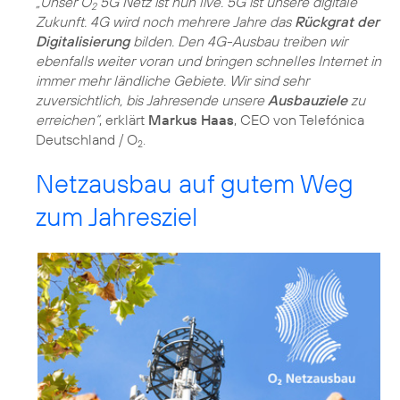
„Unser O
5G Netz ist nun live. 5G ist unsere digitale
2
Zukunft. 4G wird noch mehrere Jahre das
Rückgrat der
Digitalisierung
bilden. Den 4G-Ausbau treiben wir
ebenfalls weiter voran und bringen schnelles Internet in
immer mehr ländliche Gebiete. Wir sind sehr
zuversichtlich, bis Jahresende unsere
Ausbauziele
zu
erreichen“
, erklärt
Markus Haas
, CEO von Telefónica
Deutschland / O
.
2
Netzausbau auf gutem Weg
zum Jahresziel