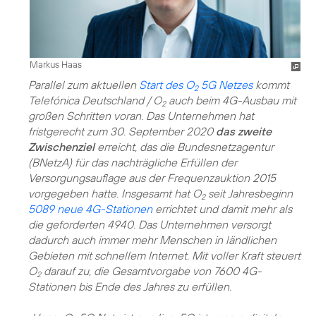
Markus Haas
Parallel zum aktuellen
Start des O
5G Netzes
kommt
2
Telefónica Deutschland / O
auch beim 4G-Ausbau mit
2
großen Schritten voran. Das Unternehmen hat
fristgerecht zum 30. September 2020
das zweite
Zwischenziel
erreicht, das die Bundesnetzagentur
(BNetzA) für das nachträgliche Erfüllen der
Versorgungsauflage aus der Frequenzauktion 2015
vorgegeben hatte. Insgesamt hat O
seit Jahresbeginn
2
5089 neue 4G-Stationen
errichtet und damit mehr als
die geforderten 4940. Das Unternehmen versorgt
dadurch auch immer mehr Menschen in ländlichen
Gebieten mit schnellem Internet. Mit voller Kraft steuert
O
darauf zu, die Gesamtvorgabe von 7600 4G-
2
Stationen bis Ende des Jahres zu erfüllen.