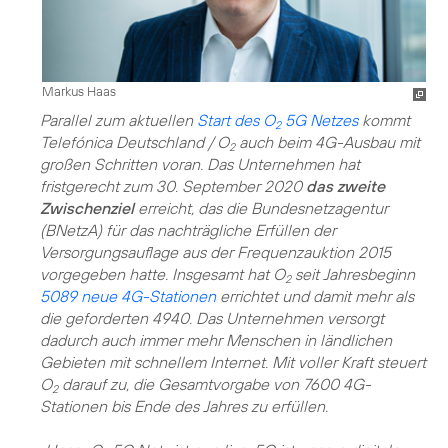
Markus Haas
Parallel zum aktuellen
Start des O
5G Netzes
kommt
2
Telefónica Deutschland / O
auch beim 4G-Ausbau mit
2
großen Schritten voran. Das Unternehmen hat
fristgerecht zum 30. September 2020
das zweite
Zwischenziel
erreicht, das die Bundesnetzagentur
(BNetzA) für das nachträgliche Erfüllen der
Versorgungsauflage aus der Frequenzauktion 2015
vorgegeben hatte. Insgesamt hat O
seit Jahresbeginn
2
5089 neue 4G-Stationen
errichtet und damit mehr als
die geforderten 4940. Das Unternehmen versorgt
dadurch auch immer mehr Menschen in ländlichen
Gebieten mit schnellem Internet. Mit voller Kraft steuert
O
darauf zu, die Gesamtvorgabe von 7600 4G-
2
Stationen bis Ende des Jahres zu erfüllen.