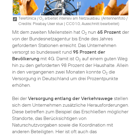
Telefónica / O
arbeitet intensiv am Netzausbau. (
Antennenfoto /
2
Credits: Pixabay User stux
|
CC0 1.0, Ausschnitt bearbeitet
)
Mit dem zweiten Meilenstein hat O
nun
65 Prozent
der
2
von der Bundesnetzagentur bis Ende des Jahres
geforderten Stationen erreicht. Das Unternehmen
versorgt so bundesweit rund
95 Prozent der
Bevölkerung
mit 4G. Damit ist O
auf einem guten Weg
2
hin zu den geforderten 98 Prozent der Haushalte. Allein
in den vergangenen zwei Monaten konnte O
die
2
Versorgung in Deutschland um drei Prozentpunkte
erhöhen.
Bei der
Versorgung entlang der Verkehrswege
stellen
sich dem Unternehmen zusätzliche Herausforderungen.
Diese betreffen zum Beispiel das Erschließen möglicher
Standorte, das Berücksichtigen von
Naturschutzvorgaben sowie die Koordination mit
anderen Beteiligten. Hier ist oft auch das