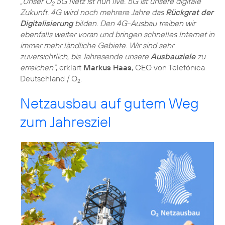
„Unser O
5G Netz ist nun live. 5G ist unsere digitale
2
Zukunft. 4G wird noch mehrere Jahre das
Rückgrat der
Digitalisierung
bilden. Den 4G-Ausbau treiben wir
ebenfalls weiter voran und bringen schnelles Internet in
immer mehr ländliche Gebiete. Wir sind sehr
zuversichtlich, bis Jahresende unsere
Ausbauziele
zu
erreichen“
, erklärt
Markus Haas
, CEO von Telefónica
Deutschland / O
.
2
Netzausbau auf gutem Weg
zum Jahresziel