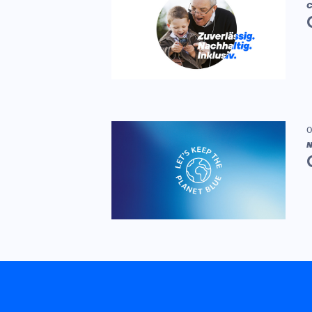
C
0
N