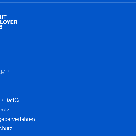
AMP
 / BattG
hutz
geberverfahren
chutz