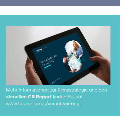
Mehr Informationen zur Klimastrategie und den
aktuellen CR Report
finden Sie auf
www.telefonica.de/verantwortung
.