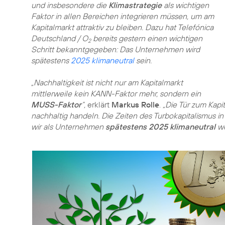
und insbesondere die
Klimastrategie
als wichtigen
Faktor in allen Bereichen integrieren müssen, um am
Kapitalmarkt attraktiv zu bleiben. Dazu hat Telefónica
Deutschland / O
bereits gestern einen wichtigen
2
Schritt bekanntgegeben: Das Unternehmen wird
spätestens
2025 klimaneutral
sein.
„Nachhaltigkeit ist nicht nur am Kapitalmarkt
mittlerweile kein KANN-Faktor mehr, sondern ein
MUSS-Faktor
“,
erklärt
Markus Rolle
.
„Die Tür zum Kapit
nachhaltig handeln. Die Zeiten des Turbokapitalismus in
wir als Unternehmen
spätestens 2025 klimaneutral
we