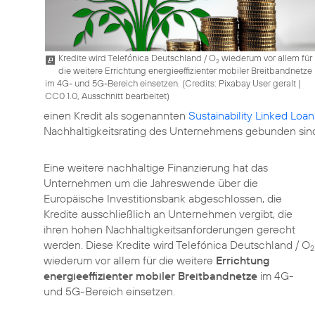
Kredite wird Telefónica Deutschland / O
wiederum vor allem für
2
die weitere Errichtung energieeffizienter mobiler Breitbandnetze
im 4G- und 5G-Bereich einsetzen. (
Credits: Pixabay User geralt
|
CC0 1.0, Ausschnitt bearbeitet
)
einen Kredit als sogenannten
Sustainability Linked Loan
Nachhaltigkeitsrating des Unternehmens gebunden sin
Eine weitere nachhaltige Finanzierung hat das
Unternehmen um die Jahreswende über die
Europäische Investitionsbank abgeschlossen, die
Kredite ausschließlich an Unternehmen vergibt, die
ihren hohen Nachhaltigkeitsanforderungen gerecht
werden. Diese Kredite wird Telefónica Deutschland / O
2
wiederum vor allem für die weitere
Errichtung
energieeffizienter mobiler Breitbandnetze
im 4G-
und 5G-Bereich einsetzen.