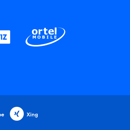
be
Xing