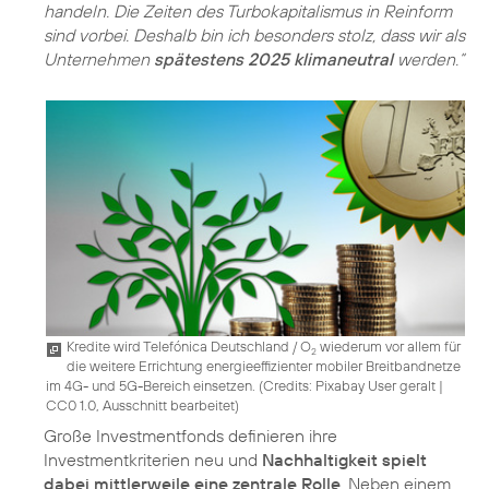
handeln. Die Zeiten des Turbokapitalismus in Reinform
sind vorbei. Deshalb bin ich besonders stolz, dass wir als
Unternehmen
spätestens 2025 klimaneutral
werden.“
Kredite wird Telefónica Deutschland / O
wiederum vor allem für
2
die weitere Errichtung energieeffizienter mobiler Breitbandnetze
im 4G- und 5G-Bereich einsetzen. (
Credits: Pixabay User geralt
|
CC0 1.0, Ausschnitt bearbeitet
)
Große Investmentfonds definieren ihre
Investmentkriterien neu und
Nachhaltigkeit spielt
dabei mittlerweile eine zentrale Rolle
. Neben einem