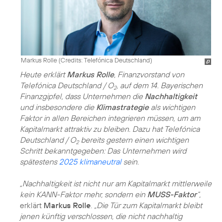
Markus Rolle (
Credits: Telefónica Deutschland
)
Heute erklärt
Markus Rolle
, Finanzvorstand von
Telefónica Deutschland / O
, auf dem 14. Bayerischen
2
Finanzgipfel, dass Unternehmen die
Nachhaltigkeit
und insbesondere die
Klimastrategie
als wichtigen
Faktor in allen Bereichen integrieren müssen, um am
Kapitalmarkt attraktiv zu bleiben. Dazu hat Telefónica
Deutschland / O
bereits gestern einen wichtigen
2
Schritt bekanntgegeben: Das Unternehmen wird
spätestens
2025 klimaneutral
sein.
„Nachhaltigkeit ist nicht nur am Kapitalmarkt mittlerweile
kein KANN-Faktor mehr, sondern ein
MUSS-Faktor
“,
erklärt
Markus Rolle
.
„Die Tür zum Kapitalmarkt bleibt
jenen künftig verschlossen, die nicht nachhaltig