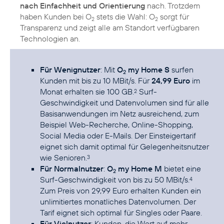
nach Einfachheit und Orientierung
nach. Trotzdem
haben Kunden bei O
stets die Wahl: O
sorgt für
2
2
Transparenz und zeigt alle am Standort verfügbaren
Für Wenignutzer
: Mit
O
my Home S
surfen
2
Kunden mit bis zu 10 MBit/s. Für
24,99 Euro
im
Monat erhalten sie 100 GB.
Surf-
2
Geschwindigkeit und Datenvolumen sind für alle
Basisanwendungen im Netz ausreichend, zum
Beispiel Web-Recherche, Online-Shopping,
Social Media oder E-Mails. Der Einsteigertarif
eignet sich damit optimal für Gelegenheitsnutzer
wie Senioren.
3
Für Normalnutzer
:
O
my Home M
bietet eine
2
Surf-Geschwindigkeit von bis zu 50 MBit/s.
4
Zum Preis von 29,99 Euro erhalten Kunden ein
unlimitiertes monatliches Datenvolumen. Der
Tarif eignet sich optimal für Singles oder Paare.
Für Vielnutzer
: Kunden, die Wert auf mehr