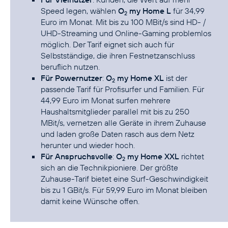
Speed legen, wählen
O
my Home L
für 34,99
2
Euro im Monat. Mit bis zu 100 MBit/s sind HD- /
UHD-Streaming und Online-Gaming problemlos
möglich. Der Tarif eignet sich auch für
Selbstständige, die ihren Festnetzanschluss
beruflich nutzen.
Für Powernutzer
:
O
my Home XL
ist der
2
passende Tarif für Profisurfer und Familien. Für
44,99 Euro im Monat surfen mehrere
Haushaltsmitglieder parallel mit bis zu 250
MBit/s, vernetzen alle Geräte in ihrem Zuhause
und laden große Daten rasch aus dem Netz
herunter und wieder hoch.
Für Anspruchsvolle
:
O
my Home XXL
richtet
2
sich an die Technikpioniere. Der größte
Zuhause-Tarif bietet eine Surf-Geschwindigkeit
bis zu 1 GBit/s. Für 59,99 Euro im Monat bleiben
damit keine Wünsche offen.