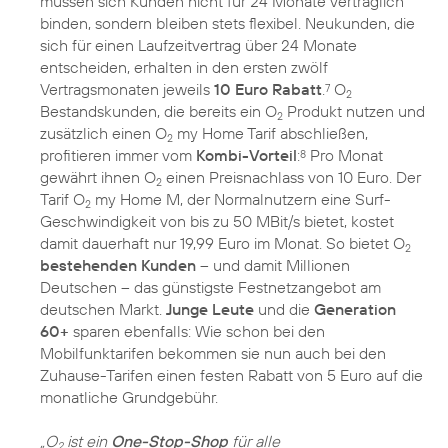
müssen sich Kunden nicht für 24 Monate vertraglich
binden, sondern bleiben stets flexibel. Neukunden, die
sich für einen Laufzeitvertrag über 24 Monate
entscheiden, erhalten in den ersten zwölf
Vertragsmonaten jeweils
10 Euro Rabatt
.
O
7
2
Bestandskunden, die bereits ein O
Produkt nutzen und
2
zusätzlich einen O
my Home Tarif abschließen,
2
profitieren immer vom
Kombi-Vorteil
:
Pro Monat
8
gewährt ihnen O
einen Preisnachlass von 10 Euro. Der
2
Tarif O
my Home M, der Normalnutzern eine Surf-
2
Geschwindigkeit von bis zu 50 MBit/s bietet, kostet
damit dauerhaft nur 19,99 Euro im Monat. So bietet O
2
bestehenden Kunden
– und damit Millionen
Deutschen – das günstigste Festnetzangebot am
deutschen Markt.
Junge Leute
und die
Generation
60+
sparen ebenfalls: Wie schon bei den
Mobilfunktarifen bekommen sie nun auch bei den
Zuhause-Tarifen einen festen Rabatt von 5 Euro auf die
monatliche Grundgebühr.
„O
ist ein
One-Stop-Shop
für alle
2