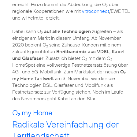
erreicht. Hinzu kommt die Abdeckung, die O
über
2
regionale Kooperationen wie mit
vitroconnect
/EWE TEL
und wilhelm.tel erzielt.
Dabei kann O
auf alle Technologien
zugreifen – als
2
einziger am Markt in diesem Umfang. Ab November
2020 bedient O
seine Zuhause-Kunden mit einem
2
zukunftsgerichteten
Breitbandmix aus VDSL, Kabel
und Glasfaser
. Zusätzlich bietet O
mit dem O
2
2
HomeSpot eine vollwertige Festnetzersatzlösung über
4G- und 5G-Mobilfunk. Zum Marktstart der neuen
O
2
my Home Tarifwelt
am 3. November werden die
Technologien DSL, Glasfaser und Mobilfunk als
Festnetzersatz zur Verfügung stehen. Noch im Laufe
des Novembers geht Kabel an den Start.
O
my Home:
2
Radikale Vereinfachung der
Tariflandschaft