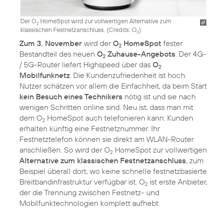
Der O
HomeSpot wird zur vollwertigen Alternative zum
2
klassischen Festnetzanschluss. (
Credits: O
)
2
Zum 3. November
wird der
O
HomeSpot
fester
2
Bestandteil des neuen
O
Zuhause-Angebots
. Der 4G-
2
/ 5G-Router liefert Highspeed über das
O
2
Mobilfunknetz
. Die Kundenzufriedenheit ist hoch:
Nutzer schätzen vor allem die Einfachheit, da beim Start
kein Besuch eines Technikers
nötig ist und sie nach
wenigen Schritten online sind. Neu ist, dass man mit
dem O
HomeSpot auch telefonieren kann: Kunden
2
erhalten künftig eine Festnetznummer. Ihr
Festnetztelefon können sie direkt am WLAN-Router
anschließen. So wird der O
HomeSpot zur vollwertigen
2
Alternative zum klassischen Festnetzanschluss
, zum
Beispiel überall dort, wo keine schnelle festnetzbasierte
Breitbandinfrastruktur verfügbar ist. O
ist erste Anbieter,
2
der die Trennung zwischen Festnetz- und