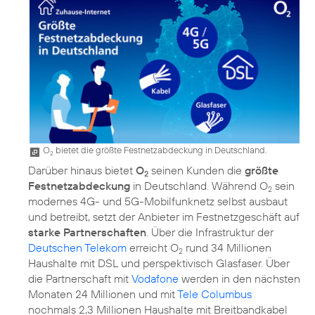
O
bietet die größte Festnetzabdeckung in Deutschland.
2
Darüber hinaus bietet
O
seinen Kunden die
größte
2
Festnetzabdeckung
in Deutschland. Während O
sein
2
modernes 4G- und 5G-Mobilfunknetz selbst ausbaut
und betreibt, setzt der Anbieter im Festnetzgeschäft auf
starke Partnerschaften
. Über die Infrastruktur der
Deutschen Telekom
erreicht O
rund 34 Millionen
2
Haushalte mit DSL und perspektivisch Glasfaser. Über
die Partnerschaft mit
Vodafone
werden in den nächsten
Monaten 24 Millionen und mit
Tele Columbus
nochmals 2,3 Millionen Haushalte mit Breitbandkabel