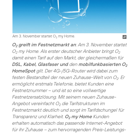
Am 3. November startet O
my Home.
2
O
greift im Festnetzmarkt an
: Am 3. November startet
2
O
my Home. Als erster deutscher Anbieter bringt O
2
2
damit einen Tarif auf den Markt, der gleichermaßen für
DSL, Kabel, Glasfaser und
den
mobilfunkbasierten O
2
HomeSpot
gilt. Der 4G-/5G-Router wird dabei zum
festen Bestandteil der neuen Zuhause-Welt von O
. Er
2
ermöglicht erstmals Telefonie, bietet Kunden eine
Festnetznummer – und ist so eine vollwertige
Festnetzersatzlösung. Mit seinem neuen Zuhause-
Angebot vereinfacht O
die Tarifstrukturen im
2
Festnetzmarkt deutlich und sorgt im Tarifdschungel für
Transparenz und Klarheit.
O
my Home
Kunden
2
erhalten automatisch das passende Internet-Angebot
für ihr Zuhause – zum hervorragenden Preis-Leistungs-