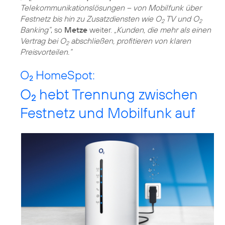
Telekommunikationslösungen – von Mobilfunk über
Festnetz bis hin zu Zusatzdiensten wie O
TV und O
2
2
Banking“
, so
Metze
weiter.
„Kunden, die mehr als einen
Vertrag bei O
abschließen, profitieren von klaren
2
Preisvorteilen.“
O
HomeSpot:
2
O
hebt Trennung zwischen
2
Festnetz und Mobilfunk auf