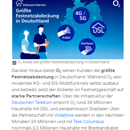
O
bietet die größte Festnetzabdeckung in Deutschland.
2
Darüber hinaus bietet
O
seinen Kunden die
größte
2
Festnetzabdeckung
in Deutschland. Während O
sein
2
modernes 4G- und 5G-Mobilfunknetz selbst ausbaut
und betreibt, setzt der Anbieter im Festnetzgeschäft auf
starke Partnerschaften
. Über die Infrastruktur der
Deutschen Telekom
erreicht O
rund 34 Millionen
2
Haushalte mit DSL und perspektivisch Glasfaser. Über
die Partnerschaft mit
Vodafone
werden in den nächsten
Monaten 24 Millionen und mit
Tele Columbus
nochmals 2,3 Millionen Haushalte mit Breitbandkabel