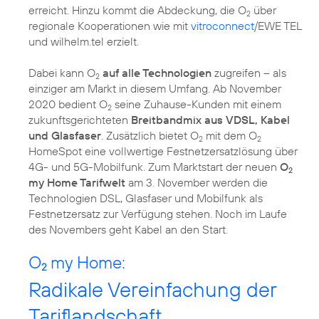
erreicht. Hinzu kommt die Abdeckung, die O
über
2
regionale Kooperationen wie mit
vitroconnect
/EWE TEL
und wilhelm.tel erzielt.
Dabei kann O
auf alle Technologien
zugreifen – als
2
einziger am Markt in diesem Umfang. Ab November
2020 bedient O
seine Zuhause-Kunden mit einem
2
zukunftsgerichteten
Breitbandmix aus VDSL, Kabel
und Glasfaser
. Zusätzlich bietet O
mit dem O
2
2
HomeSpot eine vollwertige Festnetzersatzlösung über
4G- und 5G-Mobilfunk. Zum Marktstart der neuen
O
2
my Home Tarifwelt
am 3. November werden die
Technologien DSL, Glasfaser und Mobilfunk als
Festnetzersatz zur Verfügung stehen. Noch im Laufe
des Novembers geht Kabel an den Start.
O
my Home:
2
Radikale Vereinfachung der
Tariflandschaft