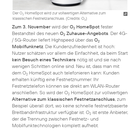
Der O
HomeSpot wird zur vollwertigen Alternative zum
2
klassischen Festnetzanschluss. (
Credits: O
)
2
Zum 3. November
wird der
O
HomeSpot
fester
2
Bestandteil des neuen
O
Zuhause-Angebots
. Der 4G-
2
/ 5G-Router liefert Highspeed über das
O
2
Mobilfunknetz
. Die Kundenzufriedenheit ist hoch:
Nutzer schätzen vor allem die Einfachheit, da beim Start
kein Besuch eines Technikers
nötig ist und sie nach
wenigen Schritten online sind. Neu ist, dass man mit
dem O
HomeSpot auch telefonieren kann: Kunden
2
erhalten künftig eine Festnetznummer. Ihr
Festnetztelefon können sie direkt am WLAN-Router
anschließen. So wird der O
HomeSpot zur vollwertigen
2
Alternative zum klassischen Festnetzanschluss
, zum
Beispiel überall dort, wo keine schnelle festnetzbasierte
Breitbandinfrastruktur verfügbar ist. O
ist erste Anbieter,
2
der die Trennung zwischen Festnetz- und