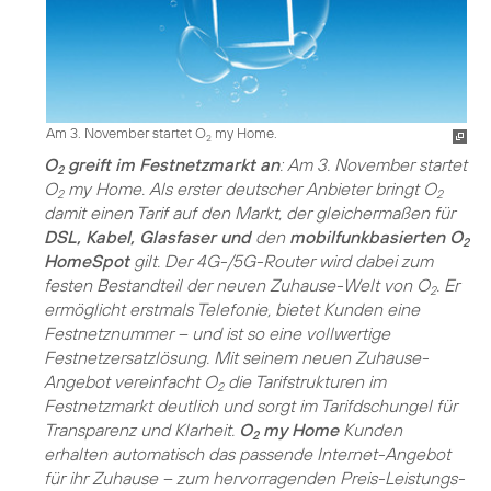
Am 3. November startet O
my Home.
2
O
greift im Festnetzmarkt an
: Am 3. November startet
2
O
my Home. Als erster deutscher Anbieter bringt O
2
2
damit einen Tarif auf den Markt, der gleichermaßen für
DSL, Kabel, Glasfaser und
den
mobilfunkbasierten O
2
HomeSpot
gilt. Der 4G-/5G-Router wird dabei zum
festen Bestandteil der neuen Zuhause-Welt von O
. Er
2
ermöglicht erstmals Telefonie, bietet Kunden eine
Festnetznummer – und ist so eine vollwertige
Festnetzersatzlösung. Mit seinem neuen Zuhause-
Angebot vereinfacht O
die Tarifstrukturen im
2
Festnetzmarkt deutlich und sorgt im Tarifdschungel für
Transparenz und Klarheit.
O
my Home
Kunden
2
erhalten automatisch das passende Internet-Angebot
für ihr Zuhause – zum hervorragenden Preis-Leistungs-