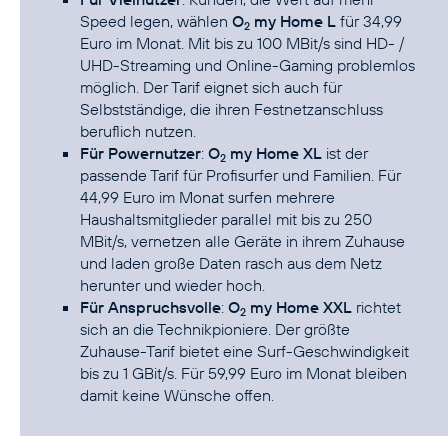
Speed legen, wählen
O
my Home L
für 34,99
2
Euro im Monat. Mit bis zu 100 MBit/s sind HD- /
UHD-Streaming und Online-Gaming problemlos
möglich. Der Tarif eignet sich auch für
Selbstständige, die ihren Festnetzanschluss
beruflich nutzen.
Für Powernutzer
:
O
my Home XL
ist der
2
passende Tarif für Profisurfer und Familien. Für
44,99 Euro im Monat surfen mehrere
Haushaltsmitglieder parallel mit bis zu 250
MBit/s, vernetzen alle Geräte in ihrem Zuhause
und laden große Daten rasch aus dem Netz
herunter und wieder hoch.
Für Anspruchsvolle
:
O
my Home XXL
richtet
2
sich an die Technikpioniere. Der größte
Zuhause-Tarif bietet eine Surf-Geschwindigkeit
bis zu 1 GBit/s. Für 59,99 Euro im Monat bleiben
damit keine Wünsche offen.