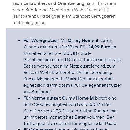
nach Einfachheit und Orientierung
nach. Trotzdem
haben Kunden bei O
stets die Wahl: O
sorgt für
2
2
Transparenz und zeigt alle am Standort verfügbaren
Für Wenignutzer
: Mit
O
my Home S
surfen
2
Kunden mit bis zu 10 MBit/s. Für
24,99 Euro
im
Monat erhalten sie 100 GB.
Surf-
2
Geschwindigkeit und Datenvolumen sind für alle
Basisanwendungen im Netz ausreichend, zum
Beispiel Web-Recherche, Online-Shopping,
Social Media oder E-Mails. Der Einsteigertarif
eignet sich damit optimal für Gelegenheitsnutzer
wie Senioren.
3
Für Normalnutzer
:
O
my Home M
bietet eine
2
Surf-Geschwindigkeit von bis zu 50 MBit/s.
4
Zum Preis von 29,99 Euro erhalten Kunden ein
unlimitiertes monatliches Datenvolumen. Der
Tarif eignet sich optimal für Singles oder Paare.
Für Vielnutzer
: Kunden, die Wert auf mehr