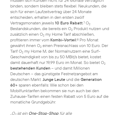
müssen sich Kunden nicht für 24 Monate vertraglich
binden, sondern bleiben stets flexibel. Neukunden, die
sich für einen Laufzeitvertrag über 24 Monate
entscheiden, erhalten in den ersten zwölf
Vertragsmonaten jeweils
10 Euro Rabatt
.
O
7
2
Bestandskunden, die bereits ein O
Produkt nutzen und
2
zusätzlich einen O
my Home Tarif abschließen,
2
profitieren immer vom
Kombi-Vorteil
:
Pro Monat
8
gewährt ihnen O
einen Preisnachlass von 10 Euro. Der
2
Tarif O
my Home M, der Normalnutzern eine Surf-
2
Geschwindigkeit von bis zu 50 MBit/s bietet, kostet
damit dauerhaft nur 19,99 Euro im Monat. So bietet O
2
bestehenden Kunden
– und damit Millionen
Deutschen – das günstigste Festnetzangebot am
deutschen Markt.
Junge Leute
und die
Generation
60+
sparen ebenfalls: Wie schon bei den
Mobilfunktarifen bekommen sie nun auch bei den
Zuhause-Tarifen einen festen Rabatt von 5 Euro auf die
monatliche Grundgebühr.
„O
ist ein
One-Stop-Shop
für alle
2