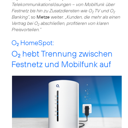
Telekommunikationslösungen – von Mobilfunk über
Festnetz bis hin zu Zusatzdiensten wie O
TV und O
2
2
Banking“
, so
Metze
weiter.
„Kunden, die mehr als einen
Vertrag bei O
abschließen, profitieren von klaren
2
Preisvorteilen.“
O
HomeSpot:
2
O
hebt Trennung zwischen
2
Festnetz und Mobilfunk auf