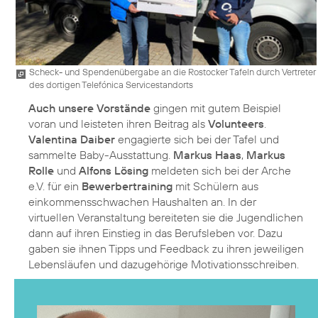
Scheck- und Spendenübergabe an die Rostocker Tafeln durch Vertreter
des dortigen Telefónica Servicestandorts
Auch unsere Vorstände
gingen mit gutem Beispiel
voran und leisteten ihren Beitrag als
Volunteers
.
Valentina Daiber
engagierte sich bei der Tafel und
sammelte Baby-Ausstattung.
Markus Haas
,
Markus
Rolle
und
Alfons Lösing
meldeten sich bei der Arche
e.V. für ein
Bewerbertraining
mit Schülern aus
einkommensschwachen Haushalten an. In der
virtuellen Veranstaltung bereiteten sie die Jugendlichen
dann auf ihren Einstieg in das Berufsleben vor. Dazu
gaben sie ihnen Tipps und Feedback zu ihren jeweiligen
Lebensläufen und dazugehörige Motivationsschreiben.