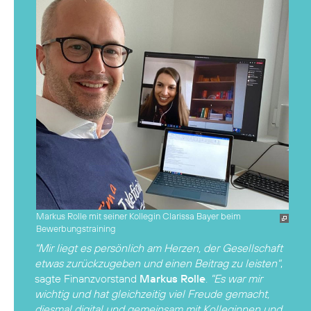
Markus Rolle mit seiner Kollegin Clarissa Bayer beim
Bewerbungstraining
"Mir liegt es persönlich am Herzen, der Gesellschaft
etwas zurückzugeben und einen Beitrag zu leisten"
,
sagte Finanzvorstand
Markus Rolle
.
"Es war mir
wichtig und hat gleichzeitig viel Freude gemacht,
diesmal digital und gemeinsam mit Kolleginnen und