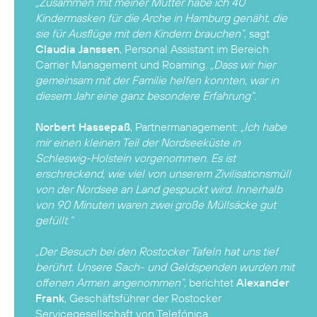
„Zusammen mit meiner Mutter habe ich 40
Kindermasken für die Arche in Hamburg genäht, die
sie für Ausflüge mit den Kindern brauchen“
, sagt
Claudia Janssen
, Personal Assistant im Bereich
Carrier Management und Roaming.
„Dass wir hier
gemeinsam mit der Familie helfen konnten, war in
diesem Jahr eine ganz besondere Erfahrung“.
Norbert Hassepaß
, Partnermanagement:
„Ich habe
mir einen kleinen Teil der Nordseeküste in
Schleswig-Holstein vorgenommen. Es ist
erschreckend, wie viel von unserem Zivilisationsmüll
von der Nordsee an Land gespuckt wird. Innerhalb
von 90 Minuten waren zwei große Müllsäcke gut
gefüllt.“
„Der Besuch bei den Rostocker Tafeln hat uns tief
berührt. Unsere Sach- und Geldspenden wurden mit
offenen Armen angenommen“
, berichtet
Alexander
Frank
, Geschäftsführer der Rostocker