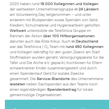
2020 haben rund
18.000 Kolleginnen und Kollegen
der weltweiten Unternehmensgruppe
in 24 Ländern
am Volunteering Day teilgenommen – und unter
anderem mit Blutspenden sowie Spenden von Geld,
Kleidern, Schulmaterial und Hygieneartikeln geholfen.
Weltweit
unterstützte die Telefónica Gruppe im
Rahmen der Aktion
über 100 Hilfsorganisationen
,
darunter auch das Rote Kreuz. Auch
in Deutschland
war das Telefónica / O
Team mit
rund 450 Kolleginnen
2
und Kollegen tatkräftig für den guten Zweck am Start:
Stoffmasken wurden genäht, Versorgungspakete für die
Tafel und Die Arche e.V. gepackt, Kochboxen für Eltern
schwerkranker Kinder zusammengestellt und durch
einen Spendenlauf Geld für soziale Zwecke
gesammelt. Die
Service-Standorte
des Unternehmens
leisteten
neben Sachspenden aus den Teams noch
einen eigenständigen
Spendenbeitrag
für lokale
gemeinnützige Organisationen.