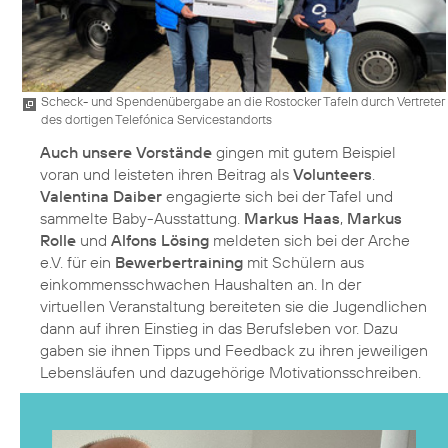
Scheck- und Spendenübergabe an die Rostocker Tafeln durch Vertreter
des dortigen Telefónica Servicestandorts
Auch unsere Vorstände
gingen mit gutem Beispiel
voran und leisteten ihren Beitrag als
Volunteers
.
Valentina Daiber
engagierte sich bei der Tafel und
sammelte Baby-Ausstattung.
Markus Haas
,
Markus
Rolle
und
Alfons Lösing
meldeten sich bei der Arche
e.V. für ein
Bewerbertraining
mit Schülern aus
einkommensschwachen Haushalten an. In der
virtuellen Veranstaltung bereiteten sie die Jugendlichen
dann auf ihren Einstieg in das Berufsleben vor. Dazu
gaben sie ihnen Tipps und Feedback zu ihren jeweiligen
Lebensläufen und dazugehörige Motivationsschreiben.