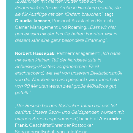
„Zusammen mit meiner Mutter habe ich 40
Kindermasken für die Arche in Hamburg genäht, die
sie für Ausflüge mit den Kindern brauchen“
, sagt
Claudia Janssen
, Personal Assistant im Bereich
Carrier Management und Roaming.
„Dass wir hier
gemeinsam mit der Familie helfen konnten, war in
diesem Jahr eine ganz besondere Erfahrung“.
Norbert Hassepaß
, Partnermanagement:
„Ich habe
mir einen kleinen Teil der Nordseeküste in
Schleswig-Holstein vorgenommen. Es ist
erschreckend, wie viel von unserem Zivilisationsmüll
von der Nordsee an Land gespuckt wird. Innerhalb
von 90 Minuten waren zwei große Müllsäcke gut
gefüllt.“
„Der Besuch bei den Rostocker Tafeln hat uns tief
berührt. Unsere Sach- und Geldspenden wurden mit
offenen Armen angenommen“
, berichtet
Alexander
Frank
, Geschäftsführer der Rostocker