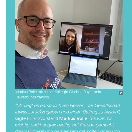
Markus Rolle mit seiner Kollegin Clarissa Bayer beim
Bewerbungstraining
"Mir liegt es persönlich am Herzen, der Gesellschaft
etwas zurückzugeben und einen Beitrag zu leisten"
,
sagte Finanzvorstand
Markus Rolle
.
"Es war mir
wichtig und hat gleichzeitig viel Freude gemacht,
diesmal digital und gemeinsam mit Kolleginnen und