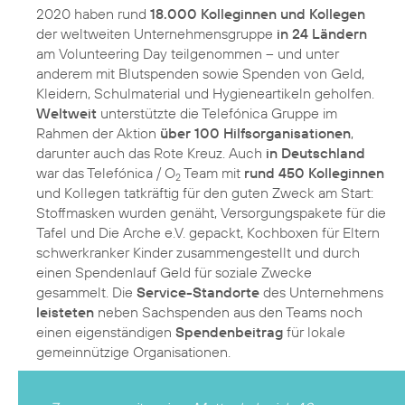
2020 haben rund
18.000 Kolleginnen und Kollegen
der weltweiten Unternehmensgruppe
in 24 Ländern
am Volunteering Day teilgenommen – und unter
anderem mit Blutspenden sowie Spenden von Geld,
Kleidern, Schulmaterial und Hygieneartikeln geholfen.
Weltweit
unterstützte die Telefónica Gruppe im
Rahmen der Aktion
über 100 Hilfsorganisationen
,
darunter auch das Rote Kreuz. Auch
in Deutschland
war das Telefónica / O
Team mit
rund 450 Kolleginnen
2
und Kollegen tatkräftig für den guten Zweck am Start:
Stoffmasken wurden genäht, Versorgungspakete für die
Tafel und Die Arche e.V. gepackt, Kochboxen für Eltern
schwerkranker Kinder zusammengestellt und durch
einen Spendenlauf Geld für soziale Zwecke
gesammelt. Die
Service-Standorte
des Unternehmens
leisteten
neben Sachspenden aus den Teams noch
einen eigenständigen
Spendenbeitrag
für lokale
gemeinnützige Organisationen.