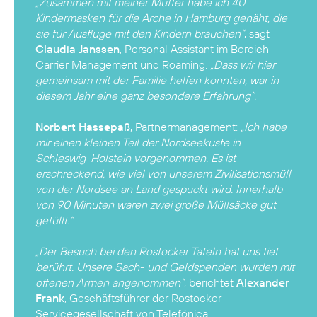
„Zusammen mit meiner Mutter habe ich 40
Kindermasken für die Arche in Hamburg genäht, die
sie für Ausflüge mit den Kindern brauchen“
, sagt
Claudia Janssen
, Personal Assistant im Bereich
Carrier Management und Roaming.
„Dass wir hier
gemeinsam mit der Familie helfen konnten, war in
diesem Jahr eine ganz besondere Erfahrung“.
Norbert Hassepaß
, Partnermanagement:
„Ich habe
mir einen kleinen Teil der Nordseeküste in
Schleswig-Holstein vorgenommen. Es ist
erschreckend, wie viel von unserem Zivilisationsmüll
von der Nordsee an Land gespuckt wird. Innerhalb
von 90 Minuten waren zwei große Müllsäcke gut
gefüllt.“
„Der Besuch bei den Rostocker Tafeln hat uns tief
berührt. Unsere Sach- und Geldspenden wurden mit
offenen Armen angenommen“
, berichtet
Alexander
Frank
, Geschäftsführer der Rostocker