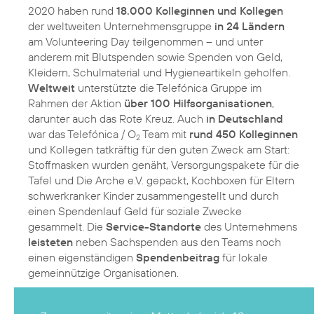
2020 haben rund
18.000 Kolleginnen und Kollegen
der weltweiten Unternehmensgruppe
in 24 Ländern
am Volunteering Day teilgenommen – und unter
anderem mit Blutspenden sowie Spenden von Geld,
Kleidern, Schulmaterial und Hygieneartikeln geholfen.
Weltweit
unterstützte die Telefónica Gruppe im
Rahmen der Aktion
über 100 Hilfsorganisationen
,
darunter auch das Rote Kreuz. Auch
in Deutschland
war das Telefónica / O
Team mit
rund 450 Kolleginnen
2
und Kollegen tatkräftig für den guten Zweck am Start:
Stoffmasken wurden genäht, Versorgungspakete für die
Tafel und Die Arche e.V. gepackt, Kochboxen für Eltern
schwerkranker Kinder zusammengestellt und durch
einen Spendenlauf Geld für soziale Zwecke
gesammelt. Die
Service-Standorte
des Unternehmens
leisteten
neben Sachspenden aus den Teams noch
einen eigenständigen
Spendenbeitrag
für lokale
gemeinnützige Organisationen.