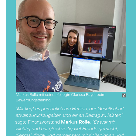
Markus Rolle mit seiner Kollegin Clarissa Bayer beim
Bewerbungstraining
"Mir liegt es persönlich am Herzen, der Gesellschaft
etwas zurückzugeben und einen Beitrag zu leisten"
,
sagte Finanzvorstand
Markus Rolle
.
"Es war mir
wichtig und hat gleichzeitig viel Freude gemacht,
diesmal digital und gemeinsam mit Kolleginnen und