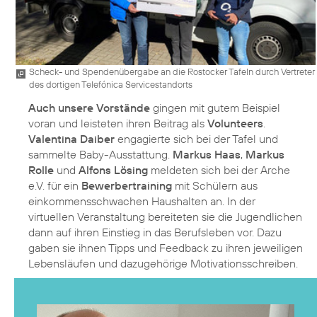
Scheck- und Spendenübergabe an die Rostocker Tafeln durch Vertreter
des dortigen Telefónica Servicestandorts
Auch unsere Vorstände
gingen mit gutem Beispiel
voran und leisteten ihren Beitrag als
Volunteers
.
Valentina Daiber
engagierte sich bei der Tafel und
sammelte Baby-Ausstattung.
Markus Haas
,
Markus
Rolle
und
Alfons Lösing
meldeten sich bei der Arche
e.V. für ein
Bewerbertraining
mit Schülern aus
einkommensschwachen Haushalten an. In der
virtuellen Veranstaltung bereiteten sie die Jugendlichen
dann auf ihren Einstieg in das Berufsleben vor. Dazu
gaben sie ihnen Tipps und Feedback zu ihren jeweiligen
Lebensläufen und dazugehörige Motivationsschreiben.