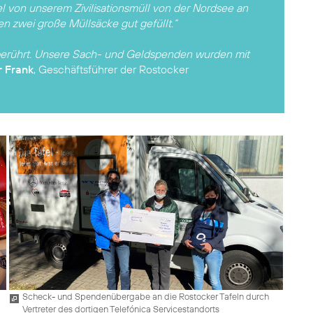
l von unserem Zivilisationsmüll von der Nordsee an
n zwei große Müllsäcke gut gefüllt.“
f berührt. Unsere Sach- und Geldspenden wurden mit
 Frank
, Geschäftsführer der Rostocker
Scheck- und Spendenübergabe an die Rostocker Tafeln durch
Vertreter des dortigen Telefónica Servicestandorts