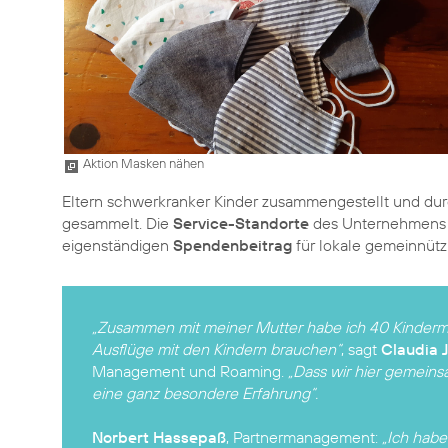
Aktion Masken nähen
Eltern schwerkranker Kinder zusammengestellt und dur
gesammelt. Die
Service-Standorte
des Unternehmen
eigenständigen
Spendenbeitrag
für lokale gemeinnütz
„Zusammen mit meiner Mutter habe ich 40 Kindermas
Ausflüge mit den Kindern brauchen“
, sagt
Claudia 
Management und Roaming.
„Dass wir hier gemeins
eine ganz besondere Erfahrung“.
Norbert Hassepaß
, Partnermanagement:
„Ich habe