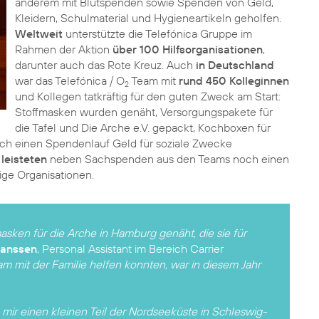
anderem mit Blutspenden sowie Spenden von Geld,
Kleidern, Schulmaterial und Hygieneartikeln geholfen.
Weltweit
unterstützte die Telefónica Gruppe im
Rahmen der Aktion
über 100 Hilfsorganisationen
,
darunter auch das Rote Kreuz. Auch
in Deutschland
war das Telefónica / O
Team mit
rund 450 Kolleginnen
2
und Kollegen tatkräftig für den guten Zweck am Start:
Stoffmasken wurden genäht, Versorgungspakete für
die Tafel und Die Arche e.V. gepackt, Kochboxen für
ch einen Spendenlauf Geld für soziale Zwecke
s
leisteten
neben Sachspenden aus den Teams noch einen
ige Organisationen.
ken für die Arche in Hamburg genäht, die sie für
Janssen
, Personal Assistant im Bereich Carrier
am mit der Familie helfen konnten, war in diesem Jahr
 mir einen kleinen Teil der Nordseeküste in Schleswig-