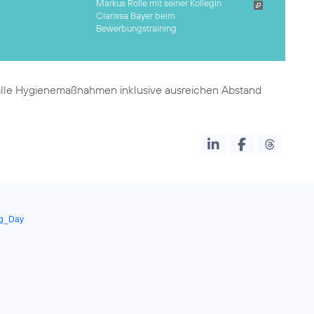
Markus Rolle mit seiner Kollegin
Clarissa Bayer beim
Bewerbungstraining
ss alle Hygienemaßnahmen inklusive ausreichen Abstand
ng_Day