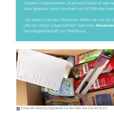
Holstein vorgenommen. Es ist erschreckend, wie vie
Land gespuckt wird. Innerhalb von 90 Minuten ware
„Der Besuch bei den Rostocker Tafeln hat uns tie
offenen Armen angenommen“
, berichtet
Alexander
Eines der Versorgungspakete für die Tafel und Die Arche e.V.