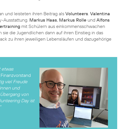
n und leisteten ihren Beitrag als
Volunteers
.
Valentina
y-Ausstattung.
Markus Haas
,
Markus Rolle
und
Alfons
rtraining
mit Schülern aus einkommensschwachen
n sie die Jugendlichen dann auf ihren Einstieg in das
back zu ihren jeweiligen Lebensläufen und dazugehörige
t etwas
e Finanzvorstand
tig viel Freude
ginnen und
n Übergang von
lunteering Day ist
"