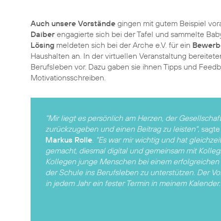
Auch unsere Vorstände
gingen mit gutem Beispiel vora
Daiber
engagierte sich bei der Tafel und sammelte Bab
Lösing
meldeten sich bei der Arche e.V. für ein
Bewerbe
Haushalten an. In der virtuellen Veranstaltung bereitete
Berufsleben vor. Dazu gaben sie ihnen Tipps und Feed
Motivationsschreiben.
"Mir liegt es persönlich am Herzen, der Gesellschaf
zurückzugeben und einen Beitrag zu leisten"
, sagt
Markus Rolle
.
"Es war mir wichtig und hat gleichzei
gemacht, diesmal digital und gemeinsam mit Kolle
Kollegen junge Menschen bei einem erfolgreiche
der Schule ins Berufsleben zu unterstützen. Der Vo
in jedem Jahr ein fester Termin in meinem Kalender.