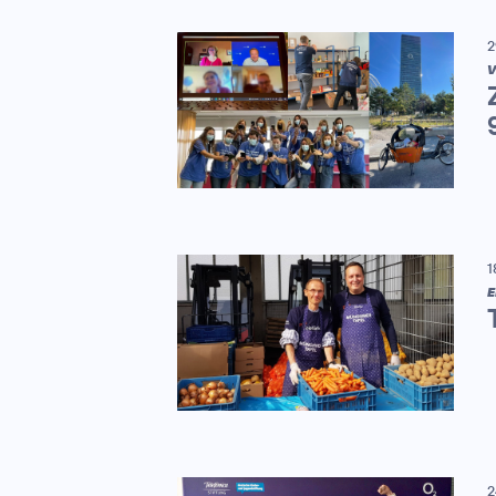
2
V
1
E
2