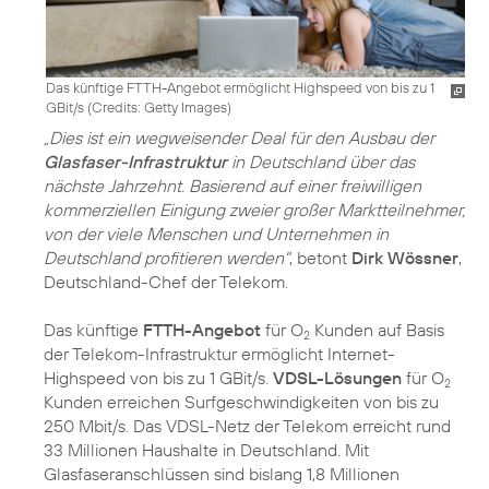
Das künftige FTTH-Angebot ermöglicht Highspeed von bis zu 1
GBit/s (
Credits: Getty Images
)
„Dies ist ein wegweisender Deal für den Ausbau der
Glasfaser-Infrastruktur
in Deutschland über das
nächste Jahrzehnt. Basierend auf einer freiwilligen
kommerziellen Einigung zweier großer Marktteilnehmer,
von der viele Menschen und Unternehmen in
Deutschland profitieren werden"
, betont
Dirk Wössner
,
Deutschland-Chef der Telekom.
Das künftige
FTTH-Angebot
für O
Kunden auf Basis
2
der Telekom-Infrastruktur ermöglicht Internet-
Highspeed von bis zu 1 GBit/s.
VDSL-Lösungen
für O
2
Kunden erreichen Surfgeschwindigkeiten von bis zu
250 Mbit/s. Das VDSL-Netz der Telekom erreicht rund
33 Millionen Haushalte in Deutschland. Mit
Glasfaseranschlüssen sind bislang 1,8 Millionen