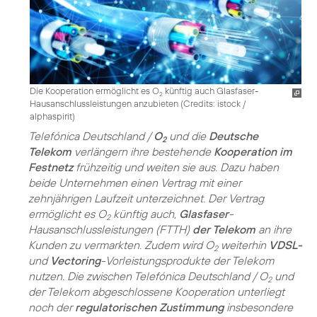
Die Kooperation ermöglicht es O
künftig auch Glasfaser-
2
Hausanschlussleistungen anzubieten (
Credits: istock /
alphaspirit
)
Telefónica Deutschland /
O
und die
Deutsche
2
Telekom
verlängern ihre bestehende
Kooperation im
Festnetz
frühzeitig und weiten sie aus. Dazu haben
beide Unternehmen einen Vertrag mit einer
zehnjährigen Laufzeit unterzeichnet. Der Vertrag
ermöglicht es O
künftig auch,
Glasfaser
-
2
Hausanschlussleistungen (FTTH)
der Telekom
an ihre
Kunden zu vermarkten. Zudem wird O
weiterhin
VDSL-
2
und
Vectoring
-Vorleistungsprodukte der Telekom
nutzen. Die zwischen Telefónica Deutschland / O
und
2
der Telekom abgeschlossene Kooperation unterliegt
noch der
regulatorischen Zustimmung
insbesondere