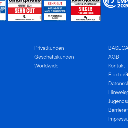
Privatkunden
BASEC
Geschäftskunden
AGB
Worldwide
Kontakt
ElektroG
Datensc
Hinweis
Jugends
Barrieref
Impress