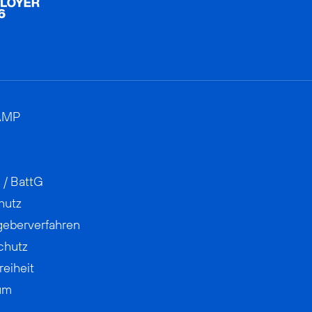
AMP
 / BattG
hutz
geberverfahren
chutz
reiheit
um