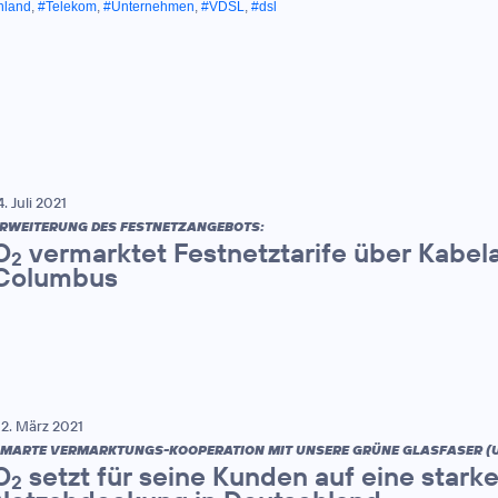
hland
,
#Telekom
,
#Unternehmen
,
#VDSL
,
#dsl
4. Juli 2021
RWEITERUNG DES FESTNETZANGEBOTS:
O
vermarktet Festnetztarife über Kabel
2
Columbus
2. März 2021
MARTE VERMARKTUNGS-KOOPERATION MIT UNSERE GRÜNE GLASFASER (
O
setzt für seine Kunden auf eine starke
2