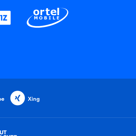
be
Xing