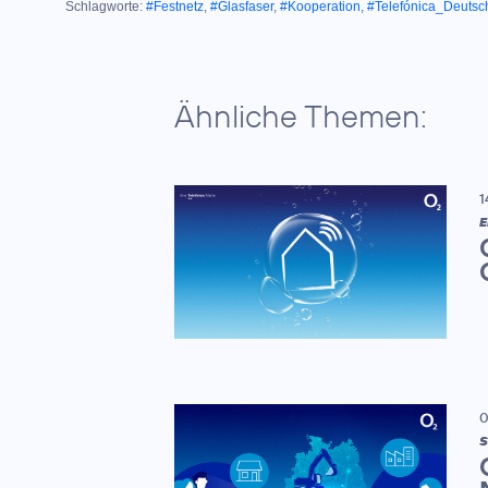
Schlagworte:
#Festnetz
,
#Glasfaser
,
#Kooperation
,
#Telefónica_Deutsc
Ähnliche Themen:
1
E
0
S