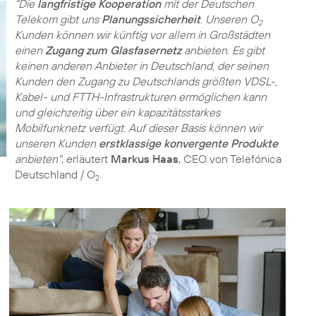
"Die
langfristige Kooperation
mit der Deutschen
Telekom gibt uns
Planungssicherheit
. Unseren O
2
Kunden können wir künftig vor allem in Großstädten
einen
Zugang zum Glasfasernetz
anbieten. Es gibt
keinen anderen Anbieter in Deutschland, der seinen
Kunden den Zugang zu Deutschlands größten VDSL-,
Kabel- und FTTH-Infrastrukturen ermöglichen kann
und gleichzeitig über ein kapazitätsstarkes
Mobilfunknetz verfügt. Auf dieser Basis können wir
unseren Kunden
erstklassige konvergente Produkte
anbieten"
, erläutert
Markus Haas
, CEO von Telefónica
Deutschland / O
.
2