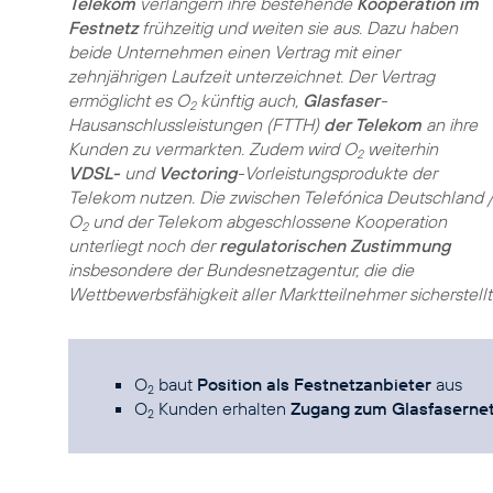
Telekom
verlängern ihre bestehende
Kooperation im
Festnetz
frühzeitig und weiten sie aus. Dazu haben
beide Unternehmen einen Vertrag mit einer
zehnjährigen Laufzeit unterzeichnet. Der Vertrag
ermöglicht es O
künftig auch,
Glasfaser
-
2
Hausanschlussleistungen (FTTH)
der Telekom
an ihre
Kunden zu vermarkten. Zudem wird O
weiterhin
2
VDSL-
und
Vectoring
-Vorleistungsprodukte der
Telekom nutzen. Die zwischen Telefónica Deutschland /
O
und der Telekom abgeschlossene Kooperation
2
unterliegt noch der
regulatorischen Zustimmung
insbesondere der Bundesnetzagentur, die die
Wettbewerbsfähigkeit aller Marktteilnehmer sicherstellt.
O
baut
Position als Festnetzanbieter
aus
2
O
Kunden erhalten
Zugang zum Glasfaserne
2