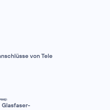
anschlüsse von Tele
UGG):
 Glasfaser-