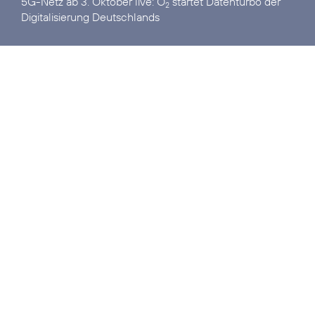
5G-Netz ab 3. Oktober live:
O
startet Datenturbo der
2
Digitalisierung Deutschlands